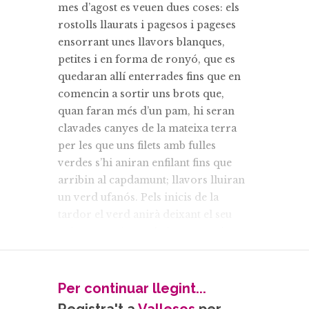
mes d’agost es veuen dues coses: els
rostolls llaurats i pagesos i pageses
ensorrant unes llavors blanques,
petites i en forma de ronyó, que es
quedaran allí enterrades fins que en
comencin a sortir uns brots que,
quan faran més d’un pam, hi seran
clavades canyes de la mateixa terra
per les que uns filets amb fulles
verdes s’hi aniran enfilant fins que
arribin al capdamunt; llavors lluiran
un verd ufanós. Pels inicis de la
tardor el verd anirà deixant el seu
color perquè unes beines es vagin
inflant marcant uns perfils arrodonits
que guarden gelosament al seu
interior un valuós tresor. De les
Per continuar llegint...
canyes ja només en penjaran tiges i