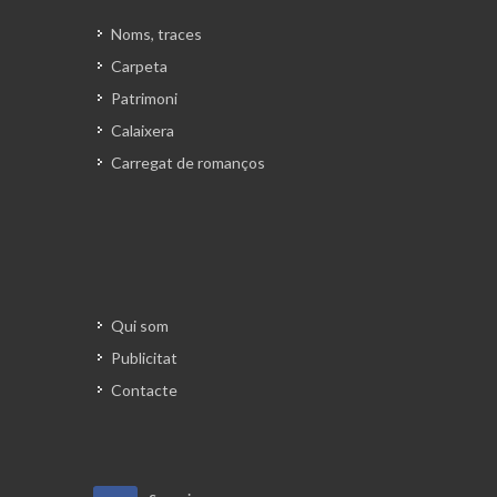
per desprendre-les de les
Noms, traces
mongeteres que deixaren en dues
Carpeta
piles, una per a cada dos batedors
Patrimoni
que amb les respectives forques van
anar batent les piles. Van batre fort
Calaixera
fins que les van veure esgotades, però
Carregat de romanços
dessota hi quedaven beines
esbudellades i unes cosetes blanques
que no eren més que aquells diminuts
tresors que feia poc més de tres
mesos havien estat encarregats a les
riques terres del Pla. Els quatre
Qui som
pagesos ho van recollir tot amb els
Publicitat
garbells i ho van ficar en una
Contacte
màquina ventadora que en va
destriar el gra de la palla. Per la boca
de sota la màquina n’anaven sortint
les mongetes encara empolsegades.