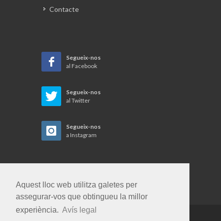
Publicitat
Contacte
Segueix-nos
al Facebook
Segueix-nos
al Twitter
Segueix-nos
a Instagram
Aquest lloc web utilitza galetes per
assegurar-vos que obtingueu la millor
experiència.
Avís legal