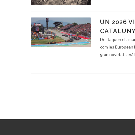
UN 2026 V
CATALUNY
Destaquen els mun
com les European 
gran novetat serà l