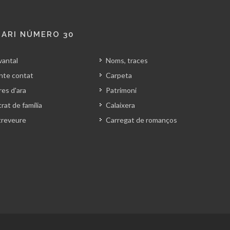
ARI NÚMERO 30
vantal
Noms, traces
nte contat
Carpeta
es d'ara
Patrimoni
rat de família
Calaixera
treveure
Carregat de romanços