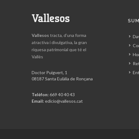
Vallesos
SUM
Vallesos
tracta, d’una forma
Da
atractiva i divulgativa, la gran
Co
riquesa patrimonial que té el
Hor
Vallès
Ret
Doctor Puigvert, 1
En
08187 Santa Eulàlia de Ronçana
Telèfon:
669 40 40 43
Email:
edicio@vallesos.cat