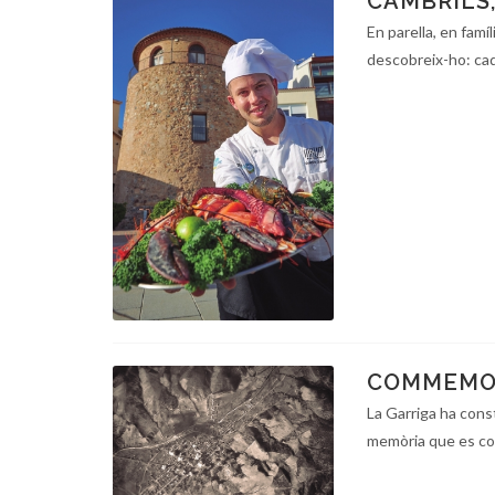
CAMBRILS,
En parella, en famíl
descobreix-ho: cad
COMMEMOR
La Garriga ha const
memòria que es c