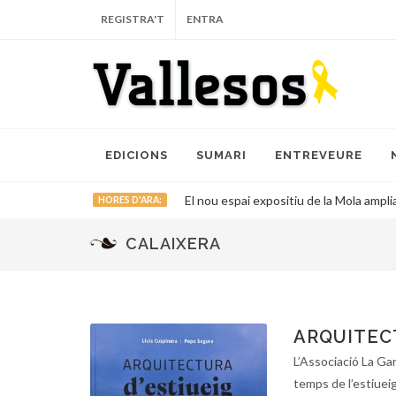
REGISTRA'T
ENTRA
EDICIONS
SUMARI
ENTREVEURE
El nou espai expositiu de la Mola ampli
HORES D'ARA:
CALAIXERA
ARQUITECT
L’Associació La Gar
temps de l’estiueig