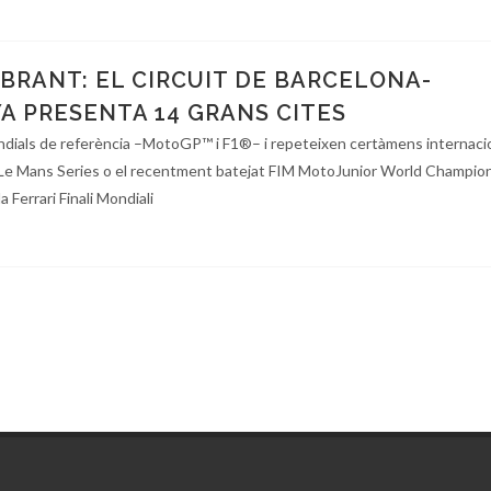
IBRANT: EL CIRCUIT DE BARCELONA-
A PRESENTA 14 GRANS CITES
dials de referència –MotoGP™ i F1®– i repeteixen certàmens internaci
Le Mans Series o el recentment batejat FIM MotoJunior World Champion
a Ferrari Finali Mondiali