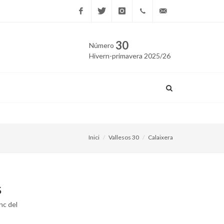
Facebook
Twitter
Instagram
669
edicio@vallesos.cat
30
Número
40 40
Hivern-primavera 2025/26
43
Roc Casagran i Ramiro Fern
Inici
Vallesos 30
Calaixera
S
nc del