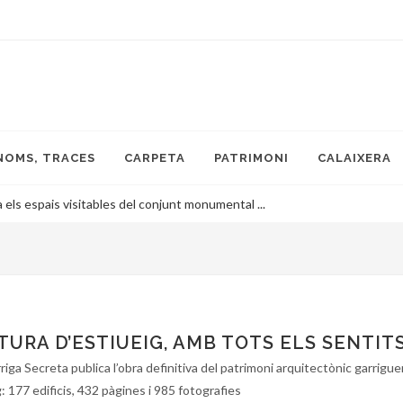
NOMS, TRACES
CARPETA
PATRIMONI
CALAIXERA
a els espais visitables del conjunt monumental ...
URA D’ESTIUEIG, AMB TOTS ELS SENTIT
riga Secreta publica l’obra definitiva del patrimoni arquitectònic garrigue
: 177 edificis, 432 pàgines i 985 fotografies