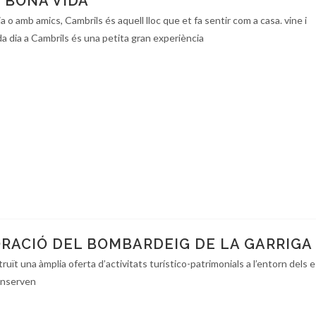
 BONA VIDA
ia o amb amics, Cambrils és aquell lloc que et fa sentir com a casa. vine i
a dia a Cambrils és una petita gran experiència
ACIÓ DEL BOMBARDEIG DE LA GARRIGA
ruït una àmplia oferta d’activitats turístico-patrimonials a l’entorn dels 
onserven