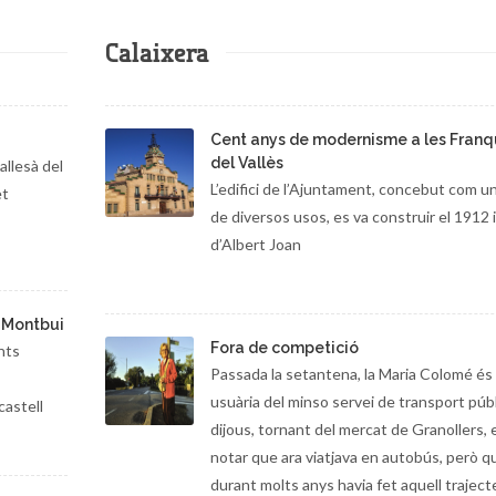
Calaixera
Cent anys de modernisme a les Fran
del Vallès
allesà del
L’edifici de l’Ajuntament, concebut com u
et
de diversos usos, es va construir el 1912 
d’Albert Joan
e Montbui
Fora de competició
nts
Passada la setantena, la Maria Colomé és 
usuària del minso servei de transport públ
castell
dijous, tornant del mercat de Granollers, 
notar que ara viatjava en autobús, però q
durant molts anys havia fet aquell traject