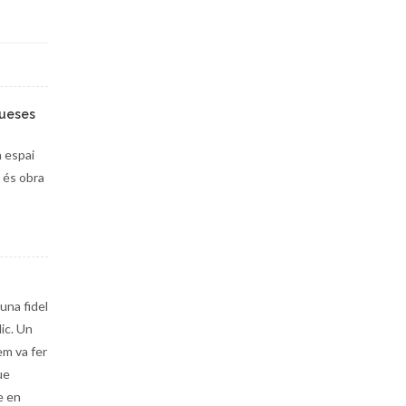
queses
n espai
i és obra
una fidel
ic. Un
em va fer
ue
e en