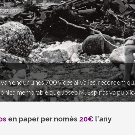
 van endur unes 700 vides al Vallès, recordem què v
crònica memorable que Josep M. Espinàs va public
os
en paper per només
20€
l'any