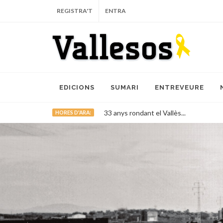
REGISTRA'T
ENTRA
EDICIONS
SUMARI
ENTREVEURE
33 anys rondant el Vallès...
HORES D'ARA: