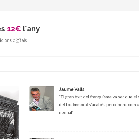
és
12€
l'any
icions digitals
Jaume Valls
“El gran èxit del franquisme va ser que el
del tot immoral s’acabés percebent com u
normal”