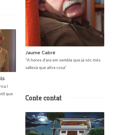
Jaume Cabré
“A hores d’ara em sembla que ja sóc més
vallesà que altra cosa”
ls
nca i
xtil que
Conte contat