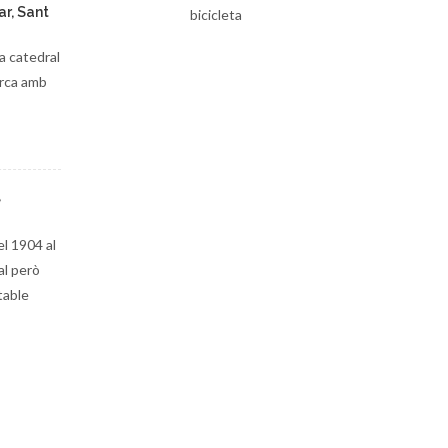
ar, Sant
bicicleta
a catedral
arca amb
e
el 1904 al
al però
table