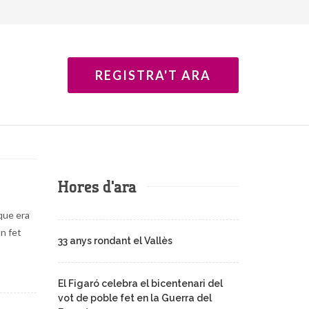
REGISTRA'T ARA
Hores d'ara
 que era
n fet
33 anys rondant el Vallès
El Figaró celebra el bicentenari del
vot de poble fet en la Guerra del