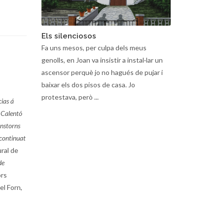
Els silenciosos
Fa uns mesos, per culpa dels meus
genolls, en Joan va insistir a instal·lar un
ascensor perquè jo no hagués de pujar i
baixar els dos pisos de casa. Jo
protestava, però ...
ias á
. Calentó
anstorns
 continuat
ural de
de
ors
el Forn,