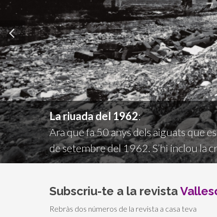
La riuada del 1962
:
Ara que fa 50 anys dels aiguats que es
de setembre del 1962. S’hi inclou la 
Subscriu-te a la revista
Valles
Rebràs dos números de la revista a casa teva