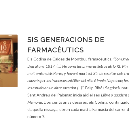
SIS GENERACIONS DE
FARMACÈUTICS
Els Codina de Caldes de Montbui, farmacèutics.
“Som grac
Deu al any 1817. (...) He apres las primeras lletras ab lo Rt. Mn
molt amich dels Pares; y havent mort est S˜r. de resultas dels tr
causats per los francesos satélites del pillo é impio Napoleon; he
los estudis ab un altre sacerdot (...)”
. Felip Ribó i Sagristà, nat
Sant Andreu del Palomar, inicia així el seu
Llibre o quadern 
Memòria
. Dos cents anys després, els Codina, continuad
d’aquella nissaga, obren cada matí la Farmàcia del carrer d
número 7.