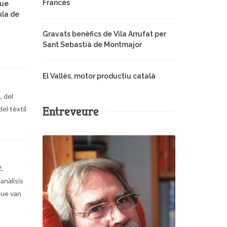
Francès
que
ula de
Gravats benèfics de Vila Arrufat per
Sant Sebastià de Montmajor
El Vallès, motor productiu català
, del
Entreveure
del tèxtil
,
anàlisis
que van