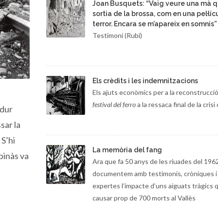
Joan Busquets: “Vaig veure una mà 
sortia de la brossa, com en una pel·líc
terror. Encara se m’apareix en somnis”
Testimoni (Rubí)
Els crèdits i les indemnitzacions
Els ajuts econòmics per a la reconstrucció
festival del ferro
a la ressaca final de la crisi 
ndur
sar la
 S’hi
La memòria del fang
pinàs va
Ara que fa 50 anys de les riuades del 1962
documentem amb testimonis, cròniques i 
expertes l’impacte d’uns aiguats tràgics 
causar prop de 700 morts al Vallès