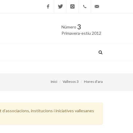
Facebook
Twitter
Instagram
669
edicio@vallesos.cat
3
Número
40 40
Primavera-estiu 2012
43
L’església romànica de San
Inici
Vallesos 3
Hores d'ara
d’associacions, institucions i iniciatives vallesanes