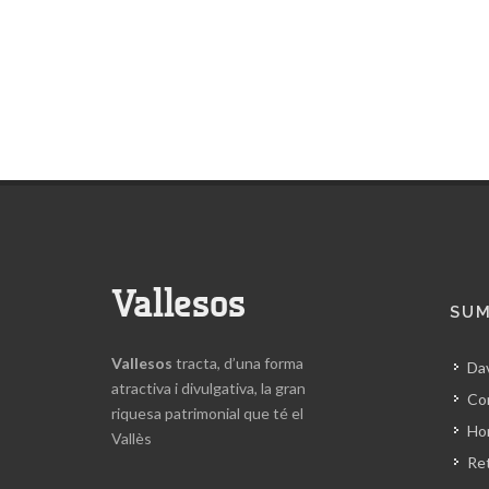
Vallesos
SUM
Vallesos
tracta, d’una forma
Da
atractiva i divulgativa, la gran
Co
riquesa patrimonial que té el
Hor
Vallès
Ret