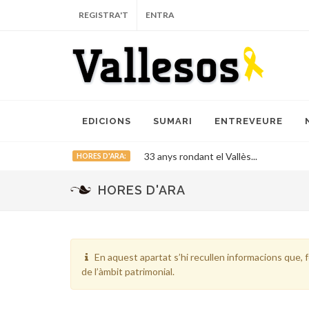
REGISTRA'T
ENTRA
EDICIONS
SUMARI
ENTREVEURE
33 anys rondant el Vallès...
HORES D'ARA:
HORES D'ARA
En aquest apartat s’hi recullen informacions que, f
de l’àmbit patrimonial.