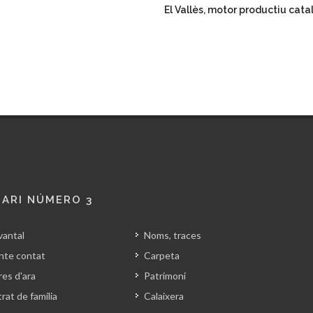
El Vallès, motor productiu cata
ARI NÚMERO 3
vantal
Noms, traces
nte contat
Carpeta
es d'ara
Patrimoni
rat de família
Calaixera