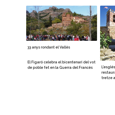
33 anys rondant el Vallès
El Figaró celebra el bicentenari del vot
L’esglé
de poble fet en la Guerra del Francès
restaur
tretze 