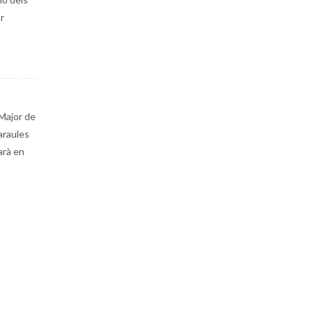
r
Major de
paraules
arà en