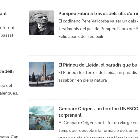
Sant
Pompeu Fabra a través dels ulls d’un i
El codinenc Pere Vallcorba va ser un dels 
referent
testimonis del pas de Pompeu Fabra per 
a passat
Feliu abans del seu exili
El Pirineu de Lleida, el paradís que b
badell i
El Pirineu i les terres de Lleida, un paradís
assaborir en plena natura
reu del
dalenques,
Geoparc Orígens, un territori UNESC
sorprenent
Al Geoparc Orígens pots fer un viatge en
temps per descobrir la formació dels prin
esana, Can
van viure els dinosaures, conèixer l'evoluc