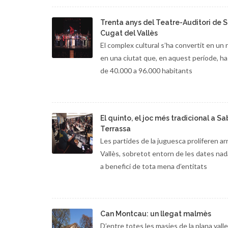
Trenta anys del Teatre-Auditori de 
Cugat del Vallès
El complex cultural s’ha convertit en un 
en una ciutat que, en aquest període, h
de 40.000 a 96.000 habitants
El quinto, el joc més tradicional a Sa
Terrassa
Les partides de la juguesca proliferen ar
Vallès, sobretot entorn de les dates na
a benefici de tota mena d’entitats
Can Montcau: un llegat malmès
D’entre totes les masies de la plana vall