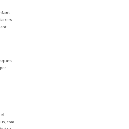
nfant
darrers
Sant
usques
 per
O
 el
eus, com
io dels