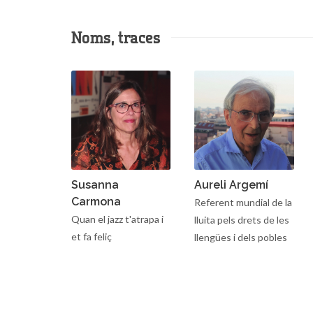
Noms, traces
Susanna
Aureli Argemí
Carmona
Referent mundial de la
Quan el jazz t'atrapa i
lluita pels drets de les
et fa feliç
llengües i dels pobles