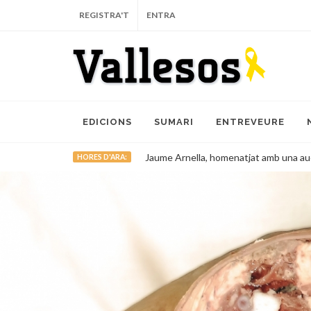
REGISTRA'T
ENTRA
EDICIONS
SUMARI
ENTREVEURE
Jaume Arnella, homenatjat amb una auca i un capgrò
HORES D'ARA: