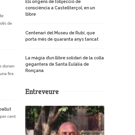
Els orígens de l’objecció de
consciència a Castellterçol, en un
llibre
de
olis de
Centenari del Museu de Rubí, que
porta més de quaranta anys tancat
La màgia d’un llibre solidari de la colla
gegantera de Santa Eulàlia de
ue donen
Ronçana
una fira
Entreveure
ballut
 per cent