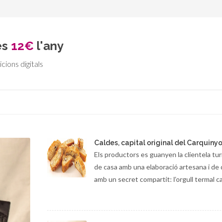
és
12€
l'any
icions digitals
Caldes, capital original del Carquinyo
Els productors es guanyen la clientela turis
de casa amb una elaboració artesana i de q
amb un secret compartit: l’orgull termal ca