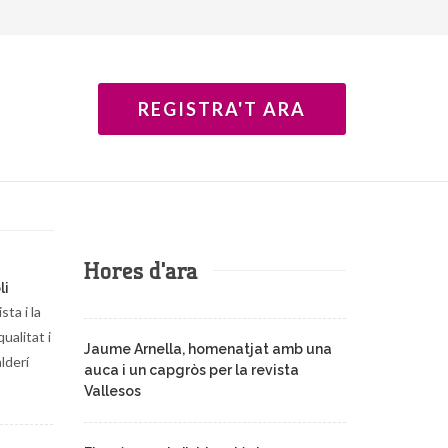
REGISTRA'T ARA
Hores d'ara
li
ta i la
ualitat i
Jaume Arnella, homenatjat amb una
lderí
auca i un capgròs per la revista
Vallesos