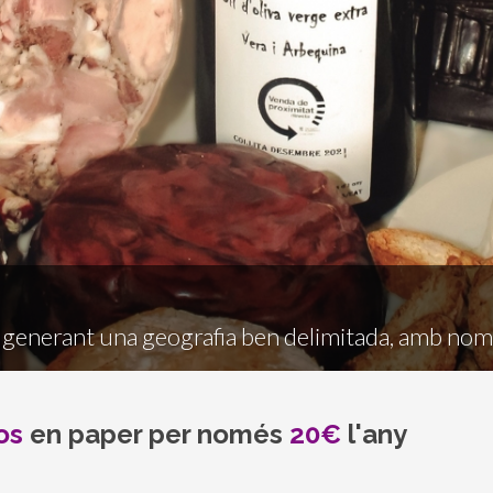
n generant una geografia ben delimitada, amb no
os
en paper per només
20€
l'any