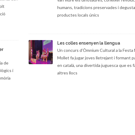
olt
humans, tradicions preservades i degusta
ció
productes locals únics
Les colles ensenyen la llengua
er
Un concurs d’Òmnium Cultural a la Festa 
Mollet fa jugar joves lletrejant i formant 
ia de
en català, una divertida juguesca que es f
lògics i
altres llocs
emòria