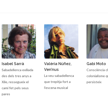
Isabel Sarrà
Valèria Núñez,
Gabi Moto
Ven’nus
Sabadellenca exiliada
Consciència cl
La veu sabadellenca
des dels tres anys a
colonialisme 
que trepitja fort a
Xile, ressegueix el
persisteix
l’escena musical
camí fet pels seus
pares