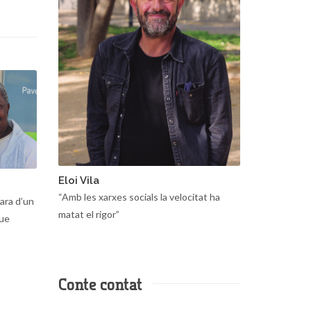
Eloi Vila
“Amb les xarxes socials la velocitat ha
ara d’un
matat el rigor”
que
Conte contat