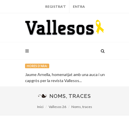
REGISTRA'T
ENTRA
HORES D'ARA:
que porta més
Jaume Arnella, homenatjat amb una auca i un
La màgia d’un 
capgròs per la revista Vallesos...
gegantera de 
NOMS, TRACES
Inici
Vallesos 26
Noms, traces