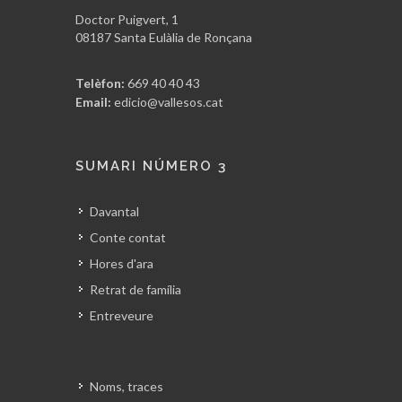
implicar i va esdevenir secretari local
Doctor Puigvert, 1
08187 Santa Eulàlia de Ronçana
de l'organització. Cinc anys després
d'arribar a Sabadell feia realitat la
Telèfon:
669 40 40 43
primera celebració del Primer de
Email:
edicio@vallesos.cat
Maig després de la guerra (1955): “Ara
no m'atreviria fer-ho”.
Però la lluita no havia fet altra cosa
SUMARI NÚMERO 3
que començar: “Com que era una
cosa de l'església, ens podíem
Davantal
moure”, i així va ser com va
Conte contat
començar a adquirir cultura sindical.
Hores d'ara
Per això va ingressar a la Unió
Sindical Obrera (USO), on ha prestat
Retrat de família
servei gairebé tota la vida laboral.
Entreveure
Posteriorment també es va afiliar a
Comissions Obreres, i també al Partit
dels Socialistes de Catalunya (PSC). El
Noms, traces
paraigua eclesiàstic ofert per