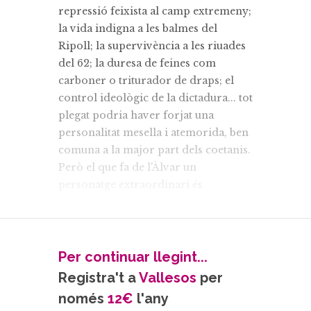
repressió feixista al camp extremeny;
la vida indigna a les balmes del
Ripoll; la supervivència a les riuades
del 62; la duresa de feines com
carboner o triturador de draps; el
control ideològic de la dictadura... tot
plegat podria haver forjat una
personalitat mesella i atemorida, ben
comuna a la major part dels coetanis.
Però el que fa de l'Àlvar un
personatge extraordinari és
justament la superació pertinaç de la
por. Ell diu que això li ve de la seva
mare, una dona “molt creient, però
activa”.
Per continuar llegint...
La fe cristiana, en efecte, ha estat la
Registra't a
Vallesos
per
fortalesa de l'Àlvar. Per això el
només
12€
l'any
missatge de la Joventut Obrera