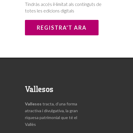
Tindràs accés il·limitat als continguts de
Cristiana (JOC) va encaixar en la
totes les edicions digitals
mentalitat del jove acabat d'arribar a
Sabadell. I això que va venir
REGISTRA'T ARA
previngut de falsos tòpics: “Al poble
em deien: los catalanes son todos
comunistas”. De fet, “quan vaig
arribar aquí no tenia ni idea de què
era el moviment obrer. Ho vaig
conèixer gràcies a la gent de la JOC”.
Eren gent, entre ells sacerdots
jesuïtes, que venien de Terrassa i
Vallesos
feien xerrades als barris receptors
d'immigració com Torre-Romeu, on
l'Àlvar assistia a missa. Vinculaven el
Vallesos
tracta, d’una forma
missatge evangèlic amb la
atractiva i divulgativa, la gran
reivindicació dels drets dels més
riquesa patrimonial que té el
humils. L'Àlvar no en tenia prou com
Vallès
a oient, sinó que de seguida s'hi va