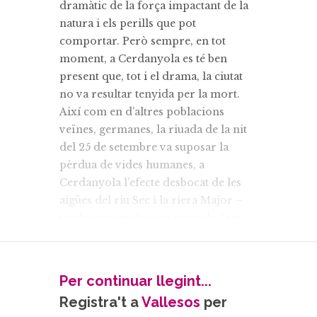
dramàtic de la força impactant de la
natura i els perills que pot
comportar. Però sempre, en tot
moment, a Cerdanyola es té ben
present que, tot i el drama, la ciutat
no va resultar tenyida per la mort.
Així com en d’altres poblacions
veïnes, germanes, la riuada de la nit
del 25 de setembre va suposar la
pèrdua de vides humanes, a
Cerdanyola l’efecte desbocat de les
aigües del riu Sec i la riera Major –
també coneguda com riera de Sant
Cugat– i de diversos torrents va
provocar destrucció d’habitatges,
d’indústries, de terrenys agrícoles,
Per continuar llegint...
d’algun dels pocs equipaments de què
Registra't a
Vallesos
per
disposava el municipi, però no es va