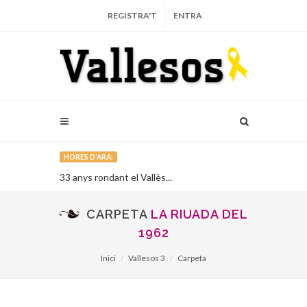
REGISTRA'T
ENTRA
HORES D'ARA:
 del vot de
33 anys rondant el Vallès...
L’església ro
ès...
reoberta des
CARPETA
LA RIUADA DEL
1962
Inici
Vallesos 3
Carpeta