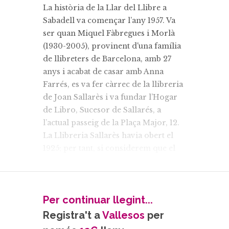
La història de la Llar del Llibre a
Sabadell va començar l’any 1957. Va
ser quan Miquel Fàbregues i Morlà
(1930-2005), provinent d'una família
de llibreters de Barcelona, amb 27
anys i acabat de casar amb Anna
Farrés, es va fer càrrec de la llibreria
de Joan Sallarès i va fundar l’Hogar
de Libro, Sucesor de Sallarés, a
l’actual passeig de la Plaça Major, 12.
La Llibreria Sallarès havia obert el
1925; per tant, si considerem que el
negoci ha tingut continuïtat, el 2025
ha fet cent anys.
Una dècada més tard, pel març de
Per continuar llegint...
1967, Miquel Fàbregues va llogar la
Casa Teresona –projectada l’any 1912
Registra't a
Vallesos
per
per l’arquitecte Josep Renom per