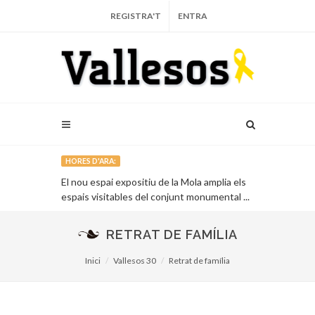
REGISTRA'T
ENTRA
HORES D'ARA:
ehabilitació
El nou espai expositiu de la Mola amplia els
Roc Casagran
llès...
espais visitables del conjunt monumental ...
iŀlustren un 
pròpies de Sa
RETRAT DE FAMÍLIA
Inici
Vallesos 30
Retrat de família