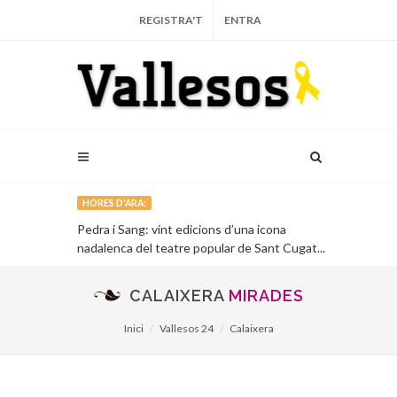
REGISTRA'T
ENTRA
HORES D'ARA:
tar per a
Pedra i Sang: vint edicions d’una icona
75 anys de l’
nadalenca del teatre popular de Sant Cugat...
Granollers i 
CALAIXERA
MIRADES
Inici
Vallesos 24
Calaixera