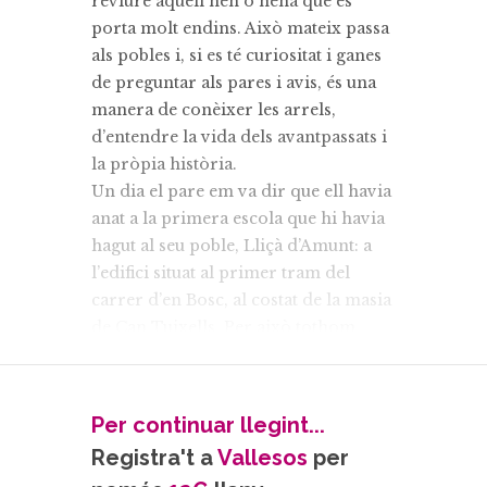
reviure aquell nen o nena que es
porta molt endins. Això mateix passa
als pobles i, si es té curiositat i ganes
de preguntar als pares i avis, és una
manera de conèixer les arrels,
d’entendre la vida dels avantpassats i
la pròpia història.
Un dia el pare em va dir que ell havia
anat a la primera escola que hi havia
hagut al seu poble, Lliçà d’Amunt: a
l’edifici situat al primer tram del
carrer d’en Bosc, al costat de la masia
de Can Tuixells. Per això tothom
l’anomenava “l’escola de Can
Tuixells”, en lloc de “
las Escuelas
Nacionales
”.
Per continuar llegint...
Als primers anys del segle xx sembla
Registra't a
Vallesos
per
que l’edifici escolar compartia