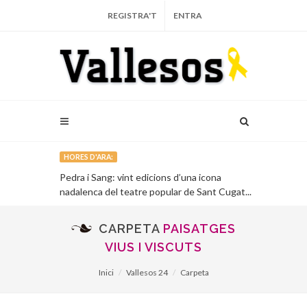
REGISTRA'T
ENTRA
HORES D'ARA:
tar per a
Pedra i Sang: vint edicions d’una icona
75 anys de l’
nadalenca del teatre popular de Sant Cugat...
Granollers i 
CARPETA
PAISATGES
VIUS I VISCUTS
Inici
Vallesos 24
Carpeta