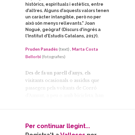
històrics, espirituals i estètics, entre
d’altres. Alguns d’aquests valors tenen
un caràcter intangible, però no per
això són menys rellevants." Joan
Nogué, geògraf (Discurs d’ingrés a
l’Institut d’Estudis Catalans, 2017).
Pruden Panadès
(text) ,
Marta Costa
Bellorbi
(fotografies)
Des de fa un parell d’anys, els
visitants ocasionals o assidus que
passegen pels voltants de Corró
d’Amunt, a peu o amb bicicleta, han
pogut llegir en finestres, portes,
façanes, bosses i samarretes un
missatge sobri i contundent: “Salvem
Per continuar llegint...
Corró d’Amunt”.
En el Consell de Poble del 28 de juliol