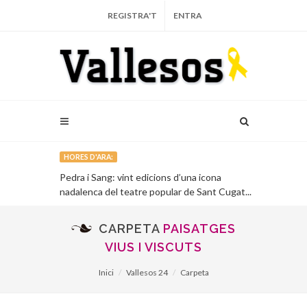
REGISTRA'T
ENTRA
HORES D'ARA:
tar per a
Pedra i Sang: vint edicions d’una icona
75 anys de l’
nadalenca del teatre popular de Sant Cugat...
Granollers i 
CARPETA
PAISATGES
VIUS I VISCUTS
Inici
Vallesos 24
Carpeta