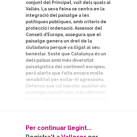
conjunt del Principat, vuit dels quals al
Vallès. La seva feina se centra en la
integració del paisatge a les
polítiques públiques, amb criteris de
protecció i ordenació. Assessor del
Consell d’Europa, assegura que el
paisatge genera un dret de la
ciutadania perquè va lligat al seu
benestar. Sosté que Catalunya és un
dels països amb més diversitat
paisatgística del continent europeu,
però alerta que falta encara molta
sensibilitat per evitar-hi agressions.
Defensa que cal injectar qualitat als
paisatges banalitzats, més oblidats i
menys valorats per tal que recuperin
memòria i identitat.
Vicenç Relats
(text i fotografies)
Per continuar llegint...
La paraula paisatge és molt àmplia.