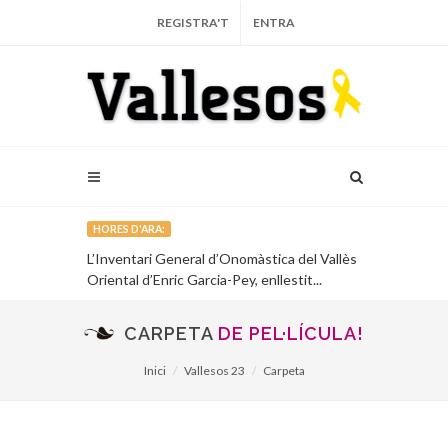
REGISTRA'T
ENTRA
HORES D'ARA:
CD, ‘De foc i
L’Inventari General d’Onomàstica del Vallès
El Centre Cul
rimer ...
Oriental d’Enric Garcia-Pey, enllestit...
sobre el poli
CARPETA
DE PEL·LÍCULA!
Inici
Vallesos 23
Carpeta