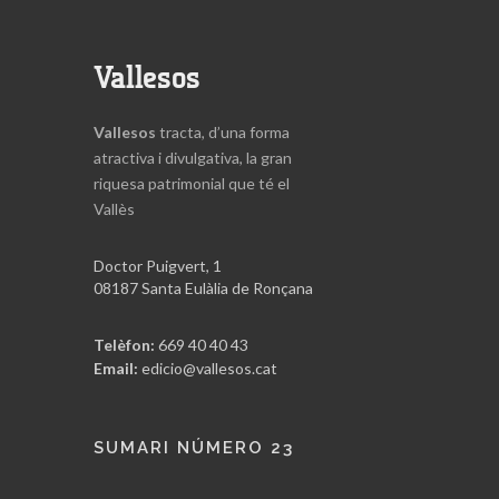
Vallesos
Vallesos
tracta, d’una forma
atractiva i divulgativa, la gran
riquesa patrimonial que té el
Vallès
Doctor Puigvert, 1
08187 Santa Eulàlia de Ronçana
Telèfon:
669 40 40 43
Email:
edicio@vallesos.cat
SUMARI NÚMERO 23