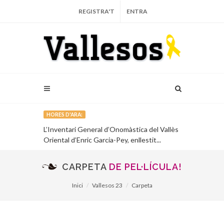
REGISTRA'T
ENTRA
HORES D'ARA:
CD, ‘De foc i
L’Inventari General d’Onomàstica del Vallès
El Centre Cul
rimer ...
Oriental d’Enric Garcia-Pey, enllestit...
sobre el poli
CARPETA
DE PEL·LÍCULA!
Inici
Vallesos 23
Carpeta