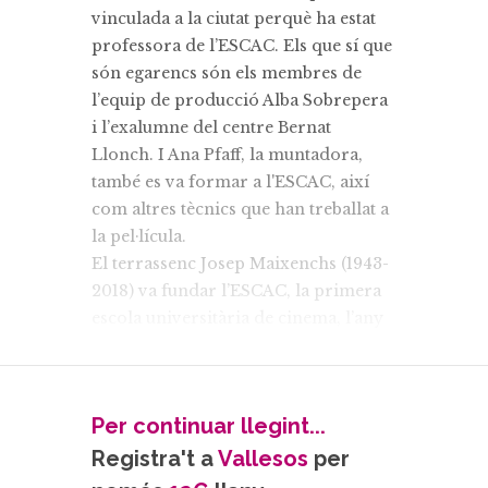
vinculada a la ciutat perquè ha estat
professora de l’ESCAC. Els que sí que
són egarencs són els membres de
l’equip de producció Alba Sobrepera
i l’exalumne del centre Bernat
Llonch. I Ana Pfaff, la muntadora,
també es va formar a l'ESCAC, així
com altres tècnics que han treballat a
la pel·lícula.
El terrassenc Josep Maixenchs (1943-
2018) va fundar l’ESCAC, la primera
escola universitària de cinema, l’any
1994 a Barcelona. El centre es va
traslladar a Terrassa el 2003. Per les
seves aules hi han passat més de sis
Per continuar llegint...
mil alumnes. L’escola té la seva
pròpia productora, que va néixer
Registra't a
Vallesos
per
com Escándalo Films l’any 1999 i que