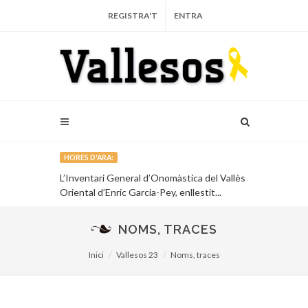
REGISTRA'T
ENTRA
HORES D'ARA:
CD, ‘De foc i
L’Inventari General d’Onomàstica del Vallès
El Centre Cul
rimer ...
Oriental d’Enric Garcia-Pey, enllestit...
sobre el poli
NOMS, TRACES
Inici
Vallesos 23
Noms, traces