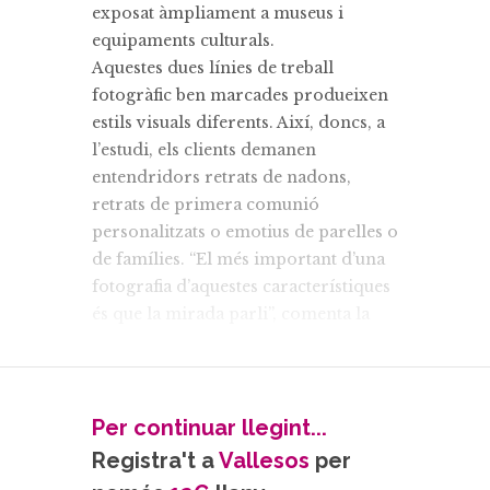
exposat àmpliament a museus i
equipaments culturals.
Aquestes dues línies de treball
fotogràfic ben marcades produeixen
estils visuals diferents. Així, doncs, a
l’estudi, els clients demanen
entendridors retrats de nadons,
retrats de primera comunió
personalitzats o emotius de parelles o
de famílies. “El més important d’una
fotografia d’aquestes característiques
és que la mirada parli”, comenta la
Judith i això requereix “una feina
prèvia del fotògraf d’aconseguir la
naturalitat i donar confiança i
seguretat al client”. Paral·lelament,
Per continuar llegint...
l’obra expositiva de Vizcarra explora
Registra't a
Vallesos
per
la fragilitat humana i ens deixa