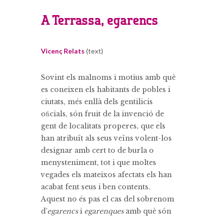
A Terrassa, egarencs
Vicenç Relats
(text)
Sovint els malnoms i motius amb què
es coneixen els habitants de pobles i
ciutats, més enllà dels gentilicis
oﬁcials, són fruit de la invenció de
gent de localitats properes, que els
han atribuït als seus veïns volent-los
designar amb cert to de burla o
menysteniment, tot i que moltes
vegades els mateixos afectats els han
acabat fent seus i ben contents.
Aquest no és pas el cas del sobrenom
d’
egarencs
i
egarenques
amb què són