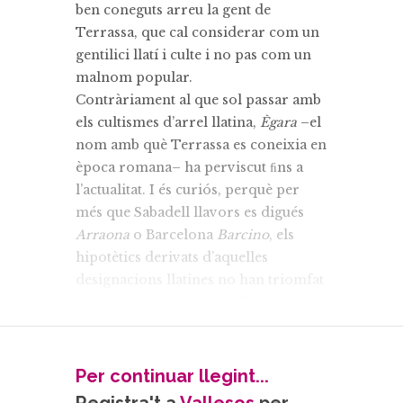
ben coneguts arreu la gent de
Terrassa, que cal considerar com un
gentilici llatí i culte i no pas com un
malnom popular.
Contràriament al que sol passar amb
els cultismes d’arrel llatina,
Ègara
–el
nom amb què Terrassa es coneixia en
època romana– ha perviscut ﬁns a
l’actualitat. I és curiós, perquè per
més que Sabadell llavors es digués
Arraona
o Barcelona
Barcino
, els
hipotètics derivats d’aquelles
designacions llatines no han triomfat
pas, com tampoc ho van fer entre els
habitants de Mataró (
Iluro
) o
Badalona (
Beatulo
), posem per cas.
El nom d’
Ègara
correspon al de
Per continuar llegint...
l’antic municipi romà ubicat dins el