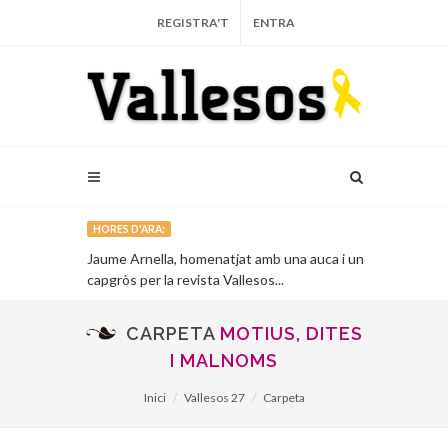
REGISTRA'T
ENTRA
HORES D'ARA:
que porta més
Jaume Arnella, homenatjat amb una auca i un
La màgia d’un 
capgròs per la revista Vallesos...
gegantera de 
CARPETA
MOTIUS, DITES
I MALNOMS
Inici
Vallesos 27
Carpeta