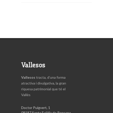
Vallesos
Vallesos
tracta, d’una forma
atractiva i divulgativa, la gran
riquesa patrimonial que té el
Vallès
Doctor Puigvert, 1
08187 Santa Eulàlia de Ronçana