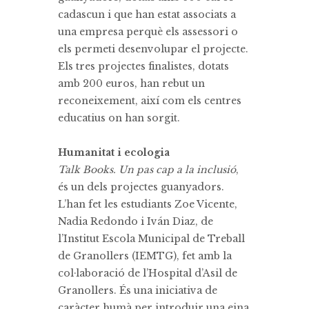
cadascun i que han estat associats a
una empresa perquè els assessori o
els permeti desenvolupar el projecte.
Els tres projectes finalistes, dotats
amb 200 euros, han rebut un
reconeixement, així com els centres
educatius on han sorgit.
Humanitat i ecologia
Talk Books. Un pas cap a la inclusió
,
és un dels projectes guanyadors.
L’han fet les estudiants Zoe Vicente,
Nadia Redondo i Iván Diaz, de
l’Institut Escola Municipal de Treball
de Granollers (IEMTG), fet amb la
col·laboració de l’Hospital d’Asil de
Granollers. És una iniciativa de
caràcter humà per introduir una eina