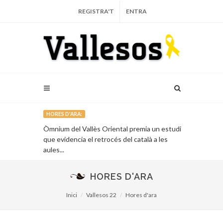
REGISTRA'T
ENTRA
HORES D'ARA:
’Immaterial
Òmnium del Vallès Oriental premia un estudi
La Cambra de
e la mongeta
que evidencia el retrocés del català a les
projectes d’e
aules...
HORES D'ARA
Inici
Vallesos 22
Hores d'ara