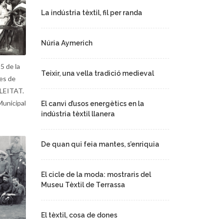
La indústria tèxtil, fil per randa
Núria Aymerich
5 de la
Teixir, una vella tradició medieval
res de
 LEITAT.
Municipal
El canvi d’usos energètics en la
indústria tèxtil llanera
De quan qui feia mantes, s’enriquia
El cicle de la moda: mostraris del
Museu Tèxtil de Terrassa
El tèxtil, cosa de dones