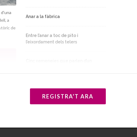
i d'una
Anar a la fàbrica
ell, a
stòric de
Entre l’anar a toc de pito i
l’eixordament dels telers
Cinc xemeneies que parlen d’un
passat tèxtil
is de
Teixidores, ordidores... Qui deia que
rtant
les dones no treballaven?
r als
REGISTRA'T ARA
ent
Una vila pagesa i tèxtil
Catalogant més de tres milions de