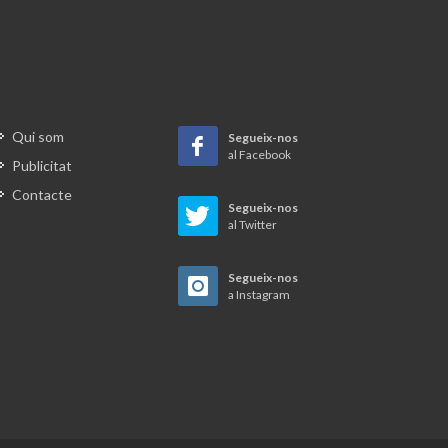
mostres de teixits sabadellencs
renien.
és
Vapor Buxeda Vell, testimoni
rics
museístic del Sabadell tèxtil
s, que
Qui som
Segueix-nos
A l’ombra de la xemeneia
al Facebook
homes.
Publicitat
tenir
Contacte
De Caldes al món
Segueix-nos
es
, les
al Twitter
essin
Teixint records de dignitat en temps
Segueix-nos
grisos
a Instagram
iliars,
xer a
Les dones del tèxtil, punta de llança
ctor
del moviment obrer
s
sector
El rodal de la misèria
 d’obra