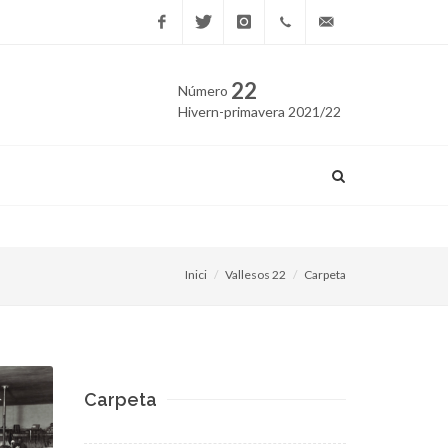
Facebook
Twitter
Instagram
669
edicio@vallesos.cat
22
Número
40 40
Hivern-primavera 2021/22
43
La Cambra del Vallès Orient
Inici
Vallesos 22
Carpeta
Carpeta