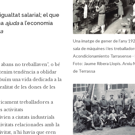
gualtat salarial; el que
na
ajuda
a l’economia
sa
Una imatge de gener de l’any 192
sala de màquines i les treballado
Acondicionamiento Tarrasense -
Foto: Jaume Ribera Llopis. Arxiu 
 abans no treballaven”, o bé
de Terrassa
t tenim tendència a oblidar
ribuïm una vida dedicada a la
ealitat de les dones de les
òricament treballadores a
s activitats
vien a ciutats industrials
ivitats relacionades amb la
ivitat, n’hi havia que eren