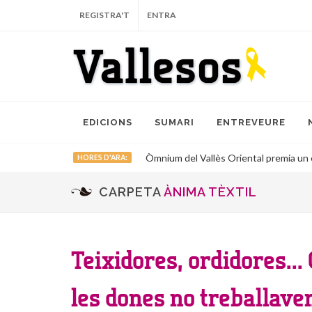
REGISTRA'T
ENTRA
EDICIONS
SUMARI
ENTREVEURE
Òmnium del Vallès Oriental premia un es
HORES D'ARA:
CARPETA
ÀNIMA TÈXTIL
Teixidores, ordidores...
les dones no treballave