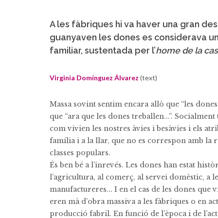
A les fàbriques hi va haver una gran desi
guanyaven les dones es considerava u
familiar, sustentada per l’
home de la ca
Virginia Domínguez Álvarez
(text)
Massa sovint sentim encara allò que “les dones
que “ara que les dones treballen...”. Socialmen
com vivien les nostres àvies i besàvies i els at
família i a la llar, que no es correspon amb la r
classes populars.
És ben bé a l’inrevés. Les dones han estat hist
l’agricultura, al comerç, al servei domèstic, a le
manufactureres... I en el cas de les dones que vi
eren mà d’obra massiva a les fàbriques o en act
producció fabril. En funció de l’època i de l’act