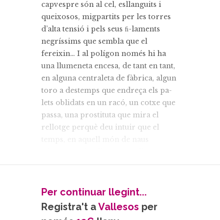
capvespre són al cel, esllanguits i
queixosos, migpartits per les torres
d’alta tensió i pels seus ﬁ-laments
negríssims que sembla que el
fereixin… I al polígon només hi ha
una llumeneta encesa, de tant en tant,
en alguna centraleta de fàbrica, algun
toro a destemps que endreça els pa-
lets oblidats en un racó, un cotxe que
passa, una prostituta que mira el
rellotge perquè deu intuir que el
temps, en aquell món de naus
silencioses, ha d’aturar-se d’un
moment a l’altre de tan lent. Llavors
m’ajupo, em faig dos nusos a cada
sabatilla i co-menço a córrer, per
Per continuar llegint...
estripar el ritme del paisatge.
Registra't a
Vallesos
per
I aquell dia, tot això que he dit era