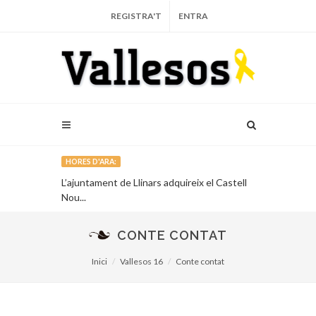
REGISTRA'T
ENTRA
HORES D'ARA:
Vallès lideren
L’ajuntament de Llinars adquireix el Castell
Granollers re
politana
Nou...
primer que va 
CONTE CONTAT
Inici
Vallesos 16
Conte contat