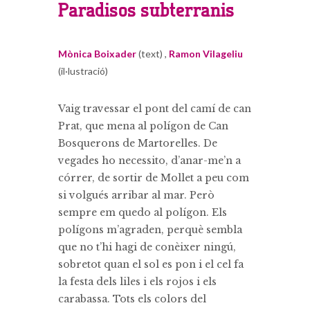
Paradisos subterranis
Mònica Boixader
(text) ,
Ramon Vilageliu
(il·lustració)
Vaig travessar el pont del camí de can
Prat, que mena al polígon de Can
Bosquerons de Martorelles. De
vegades ho necessito, d’anar-me’n a
córrer, de sortir de Mollet a peu com
si volgués arribar al mar. Però
sempre em quedo al polígon. Els
polígons m’agraden, perquè sembla
que no t’hi hagi de conèixer ningú,
sobretot quan el sol es pon i el cel fa
la festa dels liles i els rojos i els
carabassa. Tots els colors del