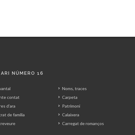
ARI NÚMERO 16
vantal
Noms, traces
nte contat
Carpeta
es d'ara
Patrimoni
rat de família
Calaixera
treveure
Carregat de romanços