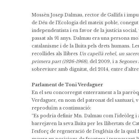
Mossèn Josep Dalmau, rector de Gallifa i impu
de Déu de l’Ecologia del mateix poble, conegut
independentista i en favor de la justícia social
passat als 91 anys. Dalmau era una persona mo
catalanisme i de la lluita pels drets humans. L
recollides als llibres
Un capellà rebel, un sacer
primera part (1926-1968)
, del 2009, i a
Segones
sobreviure amb dignitat, del 2014, entre d’altr
Parlament de Toni Verdaguer
En el seu concorregut enterrament a la parròqu
Verdaguer, en nom del patronat del santuari, 
reproduïm a continuació:
“Es podria definir Mn. Dalmau com l’ideòleg i act
barrejaven la seva lluita per les llibertats de 
l’esforç de regeneració de l’església de la qua