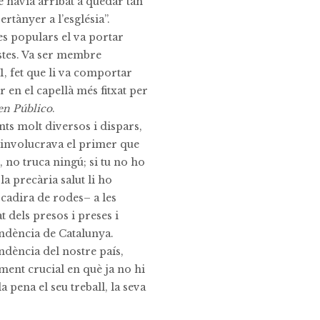
 havia arribat a quedar tan
ertànyer a l’església”.
es populars el va portar
stes. Va ser membre
1, fet que li va comportar
 en el capellà més fitxat per
en Público
.
nts molt diversos i dispars,
hi involucrava el primer que
, no truca ningú; si tu no ho
la precària salut li ho
cadira de rodes– a les
t dels presos i preses i
ependència de Catalunya.
ència del nostre país,
ment crucial en què ja no hi
 pena el seu treball, la seva