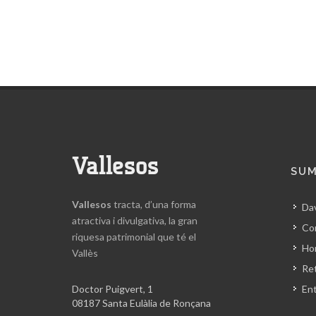
Vallesos
SUM
Vallesos
tracta, d’una forma
Da
atractiva i divulgativa, la gran
Co
riquesa patrimonial que té el
Hor
Vallès
Ret
Doctor Puigvert, 1
En
08187 Santa Eulàlia de Ronçana