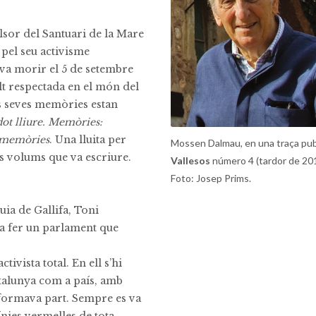
lsor del Santuari de la Mare
 pel seu activisme
, va morir el 5 de setembre
lt respectada en el món del
es seves memòries estan
dot lliure. Memòries:
 memòries
. Una lluita per
Mossen Dalmau, en una traça publ
es volums que va escriure.
Vallesos
número 4 (tardor de 201
Foto: Josep Prims.
ia de Gallifa, Toni
va fer un parlament que
ivista total. En ell s’hi
Catalunya com a país, amb
l formava part. Sempre es va