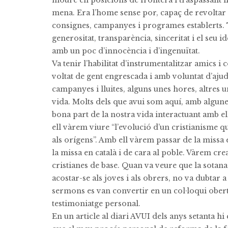
moure en posicions de frontera i traspassant l
mena. Era l’home sense por, capaç de revoltar
consignes, campanyes i programes establerts.
generositat, transparència, sinceritat i el seu 
amb un poc d’innocència i d’ingenuïtat.
Va tenir l’habilitat d’instrumentalitzar amics i
voltat de gent engrescada i amb voluntat d’ajud
campanyes i lluites, alguns unes hores, altres u
vida. Molts dels que avui som aquí, amb algune
bona part de la nostra vida interactuant amb e
ell vàrem viure “l’evolució d’un cristianisme 
als orígens”. Amb ell vàrem passar de la missa e
la missa en català i de cara al poble. Vàrem cr
cristianes de base. Quan va veure que la sota
acostar-se als joves i als obrers, no va dubtar a
sermons es van convertir en un col·loqui obert,
testimoniatge personal.
En un article al diari AVUI dels anys setanta hi