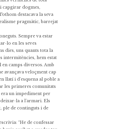
ínies vermelles de tota
 i capgirar dogmes,
 Tothom destacava la seva
idealisme pragmàtic, barrejat
 coneguts. Sempre va estar
ar-lo en les seves
ns dies, uns quants tota la
s intermitències, hem estat
ll en camps diversos. Amb
que avançava veloçment cap
n llatí i d’esquena al poble a
ear les primeres comunitats
na era un impediment per
 deixar-la a l’armari. Els
 ple de continguts i de
 escrivia: “He de confessar