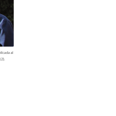
icada al
2).