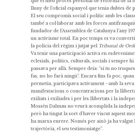
que el meu procés personal de reforma de la fe
lluny de l’oficial espanyol que tenia dubtes de p
El seu compromís social i polític amb les class
també a col·laborar amb les forces antifranqui
fundador de l’Assemblea de Catalunya l’any 197
un activisme total. En poc temps es va convertir
la policia del règim i jutjat pel
Tribunal de Ord
Va tenir una participació activa en esdevenime
eclesials, polítics, culturals, socials i sempre 
passava per allà. Sempre deia: “si tu no truques
fas, no ho farà ningú”. Encara fins fa poc, quan 
permetia, participava activament –amb la seva 
manifestacions o concentracions per la lliberta
exiliats i exiliades i per les llibertats i la ind
Mossèn Dalmau no veurà acomplida la independ
però ha tingut la sort d’haver viscut aquest mo
ha marxa enrere. Només per això ja ha valgut la
trajectòria, el seu testimoniatge”.