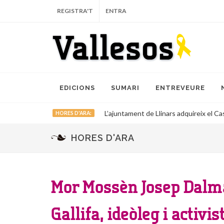
REGISTRA'T
ENTRA
EDICIONS
SUMARI
ENTREVEURE
L’ajuntament de Llinars adquireix el Cas
HORES D'ARA:
HORES D'ARA
Mor Mossèn Josep Dalma
Gallifa, ideòleg i activis