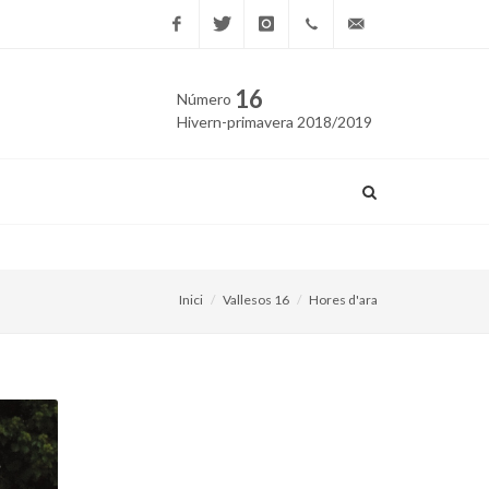
Facebook
Twitter
Instagram
669
edicio@vallesos.cat
16
Número
40 40
Hivern-primavera 2018/2019
43
Granollers recupera el cine
Inici
Vallesos 16
Hores d'ara