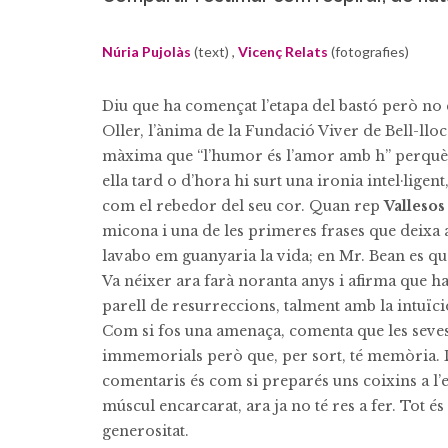
Núria Pujolàs
(text) ,
Vicenç Relats
(fotografies)
Diu que ha començat l’etapa del bastó però no e
Oller, l’ànima de la Fundació Viver de Bell-llo
màxima que “l’humor és l’amor amb h” perquè
ella tard o d’hora hi surt una ironia intel·ligent
com el rebedor del seu cor. Quan rep
Vallesos
micona i una de les primeres frases que deixa a
lavabo em guanyaria la vida; en Mr. Bean es que
Va néixer ara farà noranta anys i afirma que h
parell de resurreccions, talment amb la intuïció
Com si fos una amenaça, comenta que les seves
immemorials però que, per sort, té memòria. 
comentaris és com si preparés uns coixins a l’e
múscul encarcarat, ara ja no té res a fer. Tot és 
generositat.