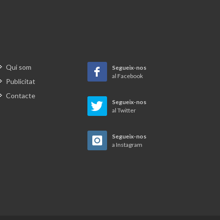
la
t que du
a en
ona de
ians
per
Qui som
Segueix-nos
a
al Facebook
Publicitat
stra
Contacte
 però
Segueix-nos
al Twitter
 aquest
Segueix-nos
a Instagram