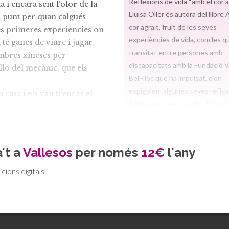
Reflexions de vida “amb el cor ag
 i encara sent l’olor de la
Lluïsa Oller és autora del llibre
a punt per quan calgués
cor agraït, fruit de les seves
es primeres experiències on
experiències de vida, com les q
 té ganes de viure i jugar.
transitat entre persones amb
ombres xineses per
discapacitats amb la Fundació V
illo del mecànic, que els
Bell-lloc que ha impulsat, d’on
espigolem algunes seves reflex
 casa i els van trencar el
Afirma que “en la caritat hi ha a
ns de la seva vida i el pare
se sent protagonista, superior,
bre en el seu món intern, un
mentre que compartint tots so
aquella època fa els primers
igualtat i vetllem per la dignitat
ern. Aquell recer fosc és el
't a
Vallesos
per només
12€
l'any
tots”. També sosté que “la princ
 la paraula compartir: com
discapacitat de la societat és la
icions digitals
pèrdua de valors que queden di
pel consumisme, pels dogmati
fossilitzats i per la polarització 
. Quan tenia deu anys va
idees.” I assegura que “més enll
aria Claret, mentre estaven