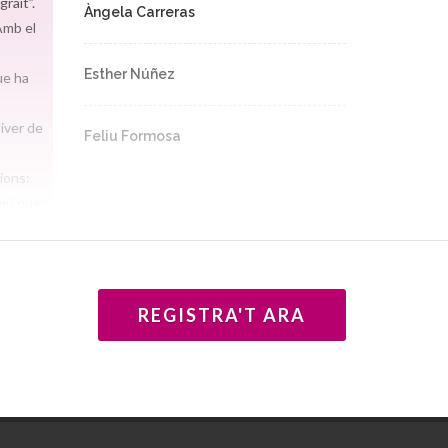
raït”.
Àngela Carreras
 Amb el
Esther Núñez
ue ha
iver de
Feliu Formosa
ions:
lgú que
m en
 de
ipal
REGISTRA'T ARA
luïts
smes
de les
à de