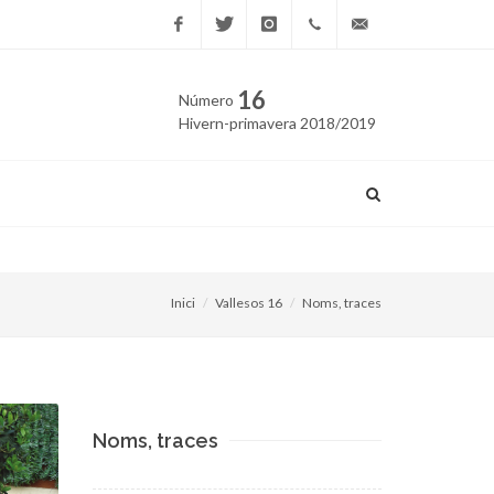
Facebook
Twitter
Instagram
669
edicio@vallesos.cat
16
Número
40 40
Hivern-primavera 2018/2019
43
Granollers recupera el cine
Inici
Vallesos 16
Noms, traces
Noms, traces