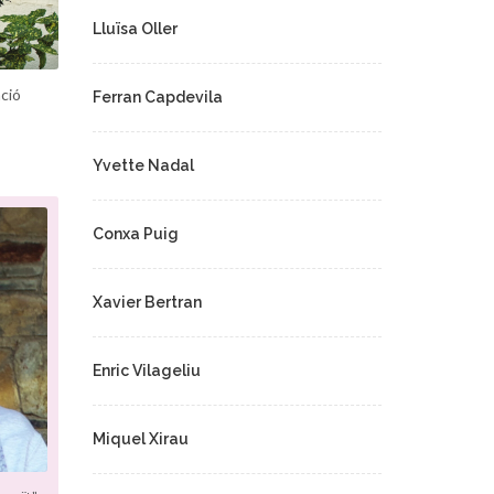
Lluïsa Oller
ació
Ferran Capdevila
Yvette Nadal
Conxa Puig
Xavier Bertran
Enric Vilageliu
Miquel Xirau