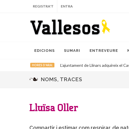
REGISTRA'T
ENTRA
EDICIONS
SUMARI
ENTREVEURE
L’ajuntament de Llinars adquireix el Cas
HORES D'ARA:
NOMS, TRACES
Lluïsa Oller
Compartir i estimar com respirar, de nat