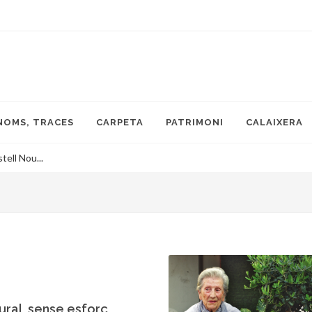
NOMS, TRACES
CARPETA
PATRIMONI
CALAIXERA
tell Nou...
ural, sense esforç