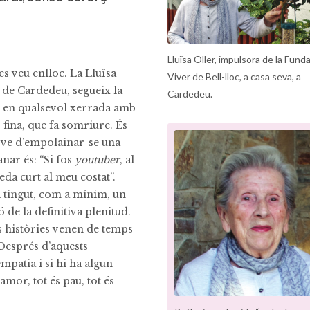
Lluïsa Oller, impulsora de la Fund
s veu enlloc. La Lluïsa
Viver de Bell-lloc, a casa seva, a
c de Cardedeu, segueix la
Cardedeu.
 en qualsevol xerrada amb
, fina, que fa somriure. És
ve d’empolainar-se una
nar és: “Si fos
youtuber
, al
da curt al meu costat”.
a tingut, com a mínim, un
 de la definitiva plenitud.
 històries venen de temps
Després d’aquests
mpatia i si hi ha algun
amor, tot és pau, tot és