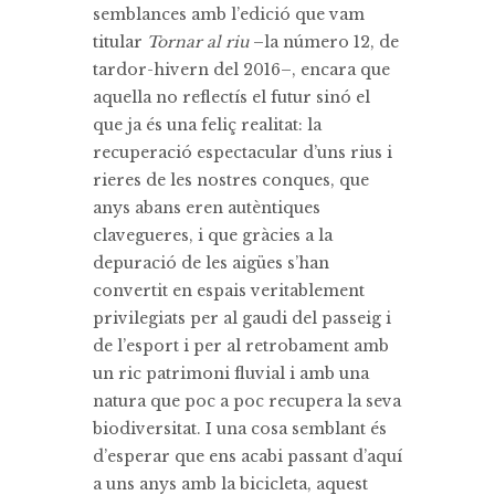
semblances amb l’edició que vam
titular
Tornar al riu
–la número 12, de
tardor-hivern del 2016–, encara que
aquella no reflectís el futur sinó el
que ja és una feliç realitat: la
recuperació espectacular d’uns rius i
rieres de les nostres conques, que
anys abans eren autèntiques
clavegueres, i que gràcies a la
depuració de les aigües s’han
convertit en espais veritablement
privilegiats per al gaudi del passeig i
de l’esport i per al retrobament amb
un ric patrimoni fluvial i amb una
natura que poc a poc recupera la seva
biodiversitat. I una cosa semblant és
d’esperar que ens acabi passant d’aquí
a uns anys amb la bicicleta, aquest