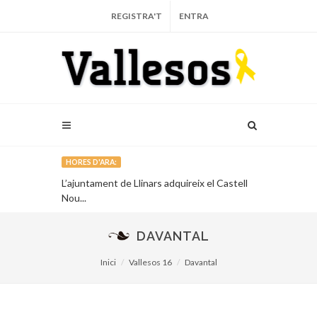
REGISTRA'T
ENTRA
HORES D'ARA:
Vallès lideren
L’ajuntament de Llinars adquireix el Castell
Granollers re
politana
Nou...
primer que va 
DAVANTAL
Inici
Vallesos 16
Davantal