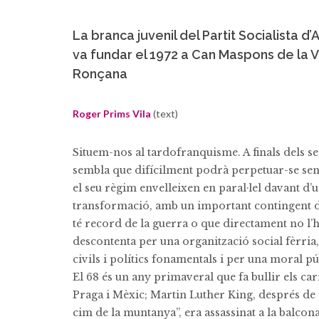
La branca juvenil del Partit Socialista d
va fundar el 1972 a Can Maspons de la V
Ronçana
Roger Prims Vila
(text)
Situem-nos al tardofranquisme. A finals dels sei
sembla que difícilment podrà perpetuar-se sens
el seu règim envelleixen en paral·lel davant d’u
transformació, amb un important contingent d
té record de la guerra o que directament no l’
descontenta per una organització social fèrria,
civils i polítics fonamentals i per una moral pú
El 68 és un any primaveral que fa bullir els carr
Praga i Mèxic; Martin Luther King, després de 
cim de la muntanya”, era assassinat a la balc