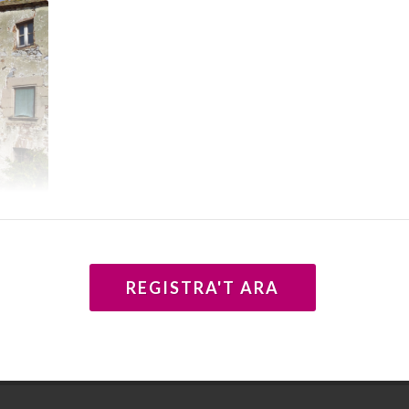
Vall, a
oan
REGISTRA'T ARA