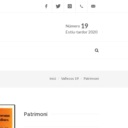
Facebook
Twitter
Instagram
669
edicio@vallesos.cat
19
Número
40 40
Estiu-tardor 2020
43
El llibre ‘La Garriga i la lit
Inici
Vallesos 19
Patrimoni
Patrimoni