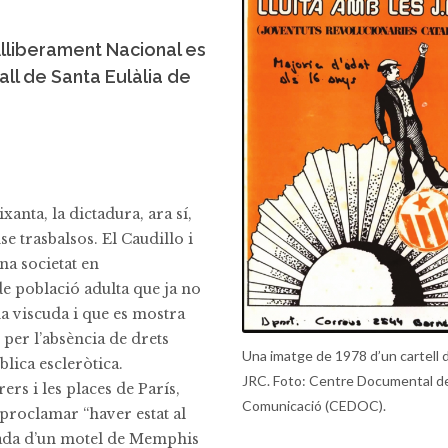
’Alliberament Nacional es
all de Santa Eulàlia de
xanta, la dictadura, ara sí,
e trasbalsos. El Caudillo i
na societat en
e població adulta que ja no
ha viscuda i que es mostra
 per l’absència de drets
Una imatge de 1978 d’un cartell d
blica escleròtica.
JRC. Foto: Centre Documental de
ers i les places de París,
Comunicació (CEDOC).
proclamar “haver estat al
onada d’un motel de Memphis