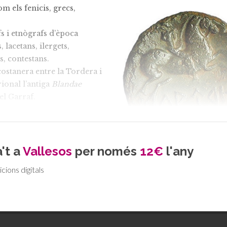
m els fenicis, grecs,
s i etnògrafs d’època
lacetans, ilergets,
s, contestans.
costanera entre la Tordera i
ional l’antiga
Blandae
el Garraf.
arques de la Selva, el
conjunt de Vallès. Per
ons alguns especialistes,
oblació d’uns 27.000
't a
Vallesos
per només
12€
l'any
Una imatge d’una moneda amb la 
ispersos al llarg de 2.000
Lauro.
icions digitals
tal anomenada
Laie
, però
 centres estudiats en el
pitalitat o influència. Un és
t a Montjuïc (Barcelona), a