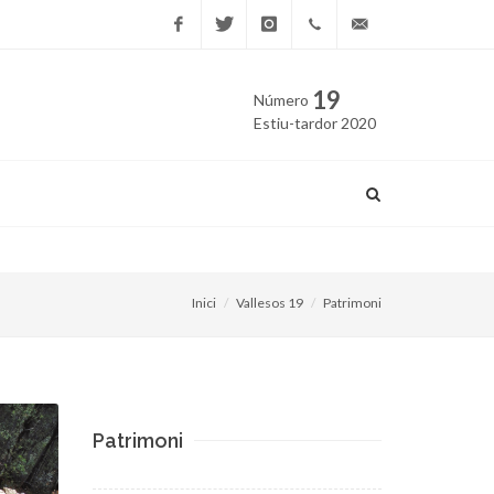
Facebook
Twitter
Instagram
669
edicio@vallesos.cat
19
Número
40 40
Estiu-tardor 2020
43
El llibre ‘La Garriga i la lit
Inici
Vallesos 19
Patrimoni
Patrimoni