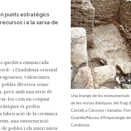
 en punts estratègics
 recursos i a la xarxa de
ca
quedava emmarcada
ord– i l’Andalusia oriental
 aragoneses, valencianes,
 pobles diversos sense
es, però amb una sèrie de
Una imatge de les momumentals 
var-los com un conjunt
de les restes ibèriques del Puig d
rístiques es poden
Castell, a Cànoves i Samalús. Fot
la fabricació de la ceràmica
Guàrdia/Museu d'Arqueologia de
ents, una estructuració
Catalunya.
 de pobles i els intercanvis