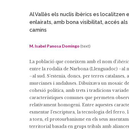
Al Vallès els nuclis ibèrics es localitzen
enlairats, amb bona visibilitat, accés als
camins
M. Isabel Panosa Domingo
(text)
La població que coneixem amb el nom d’
ibèri
entre la rodalia de Narbona (Llenguadoc) –al n
–al sud. S’estenia, doncs, per terres catalanes,
murcianes i andaluses. Dibuixava un mosaic de
cohesió política, amb trets i tradicions variad
característiques comunes que permeten obser
relativament homogeni. Entre aquestes caracte
esmentar l’escriptura, la tecnologia del ferro, 
a torn, el protourbanisme en els seus assentam
territorial basada en grups tribals amb aliances