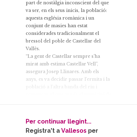
part de nostàlgia inconscient del que
va ser, en els seus inicis, la població:
aquesta església romànica i un
conjunt de masies han estat
considerades tradicionalment el
bressol del poble de Castellar del
Vallès.
“La gent de Castellar sempre s’ha
mirat amb estima Castellar Vell”,
assegura Josep Llinares. Amb els
anys, es va decidir passar l’ermita i la
població a l’altra banda del riu i
començar el que ara és el municipi de
Castellar. Això va fer que, a causa de
la distància del nucli urbà, el conjunt
arquitectònic entrés en decadència i,
Per continuar llegint...
als anys setanta, l'ermita estava
Registra't a
Vallesos
per
pràcticament en runes: “L’església