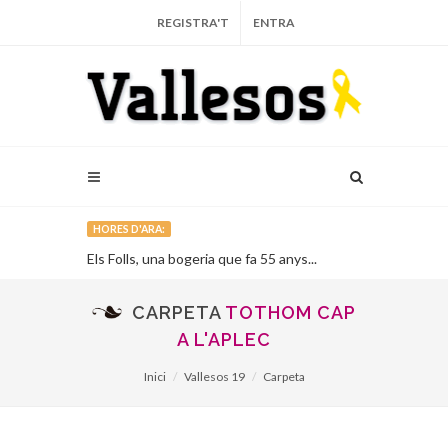
REGISTRA'T
ENTRA
HORES D'ARA:
imitat...
Els Folls, una bogeria que fa 55 anys...
El llibre ‘La G
Viñas, posa la
país...
CARPETA
TOTHOM CAP
A L'APLEC
Inici
Vallesos 19
Carpeta