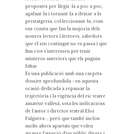
propostes per llegir-la a poc a poc,
agafant-la i tornant-la a deixar a la
prestatgeria, col·leccionant-la, com
ens consta que fan la majoria dels
nostres lectors i lectores, sabedors
que el seu contingut no es passa i que
fins i tot s’interessen per tenir
números anteriors que els puguin
faltar.
És una publicació amb una carpeta-
dossier aprofundida –en aquesta
ocasió dedicada a repassar la
trajectòria i la vigència del ric teatre
amateur vallesà, sota les indicacions
de l’autor i director teatral Eloi
Falguera–, però que també inclou
molts altres apartats que volen
atraure l’atenció d’un públic divers i