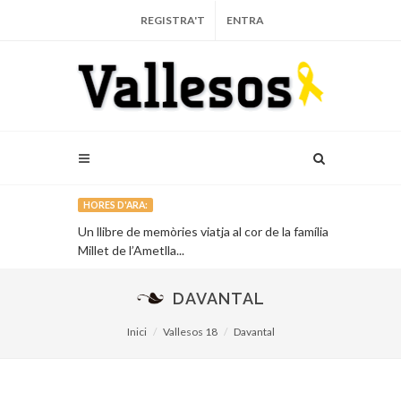
REGISTRA'T
ENTRA
HORES D'ARA:
ativa a
Un llibre de memòries viatja al cor de la família
Marina Martor
Millet de l’Ametlla...
del mar
...
DAVANTAL
Inici
Vallesos 18
Davantal