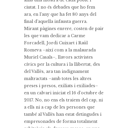
amb una mostra de cada poble i
ciutat. I no és debades que ho fem
ara, en l’any que ha fet 80 anys del
final d’aquella infausta guerra.
Mirant pàgines enrere, costen de pair
les que vam dedicar a Carme
Forcadell, Jordi Cuixart i Raül
Romeva –així com a la malaurada
Muriel Casals–, llavors activistes
cívics per la cultura i la llibertat, des
del Vallès, ara tan indignament
maltractats –amb totes les altres
preses i presos, exiliats i exiliades–
en un calvari iniciat el 16 d’octubre de
2017. No, no ens els traiem del cap, ni
a ells ni a cap de les persones que
també al Vallès han estat detingudes i
empresonades de forma totalment