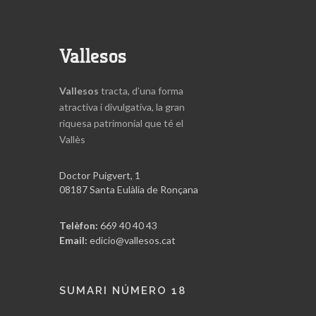
Vallesos
Vallesos
tracta, d’una forma
atractiva i divulgativa, la gran
riquesa patrimonial que té el
Vallès
Doctor Puigvert, 1
08187 Santa Eulàlia de Ronçana
Telèfon:
669 40 40 43
Email:
edicio@vallesos.cat
SUMARI NÚMERO 18