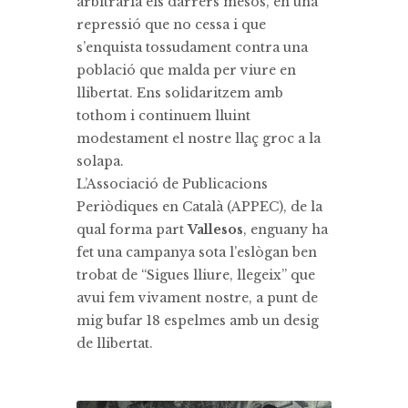
arbitrària els darrers mesos, en una
repressió que no cessa i que
s’enquista tossudament contra una
població que malda per viure en
llibertat. Ens solidaritzem amb
tothom i continuem lluint
modestament el nostre llaç groc a la
solapa.
L’Associació de Publicacions
Periòdiques en Català (APPEC), de la
qual forma part
Vallesos
, enguany ha
fet una campanya sota l’eslògan ben
trobat de “Sigues lliure, llegeix” que
avui fem vivament nostre, a punt de
mig bufar 18 espelmes amb un desig
de llibertat.