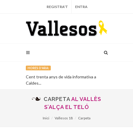
REGISTRA'T
ENTRA
HORES D'ARA:
 la
Cent trenta anys de vida informativa a
Un llibre de m
Caldes...
Millet de l’Ame
CARPETA
AL VALLÈS
S’ALÇA EL TELÓ
Inici
Vallesos 18
Carpeta