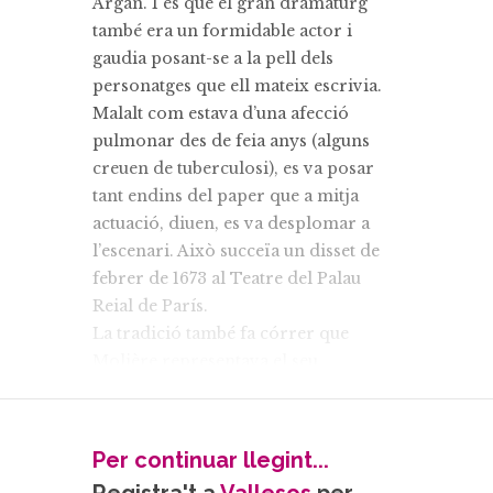
Argan. I és que el gran dramaturg
també era un formidable actor i
gaudia posant-se a la pell dels
personatges que ell mateix escrivia.
Malalt com estava d’una afecció
pulmonar des de feia anys (alguns
creuen de tuberculosi), es va posar
tant endins del paper que a mitja
actuació, diuen, es va desplomar a
l’escenari. Això succeïa un disset de
febrer de 1673 al Teatre del Palau
Reial de París.
La tradició també fa córrer que
Molière representava el seu
personatge amb un vestit de color
“amarante”, que en castellà va ser
traduït com a
amarillo
. Aquest és
Per continuar llegint...
l’origen del cèlebre rebuig de tots els