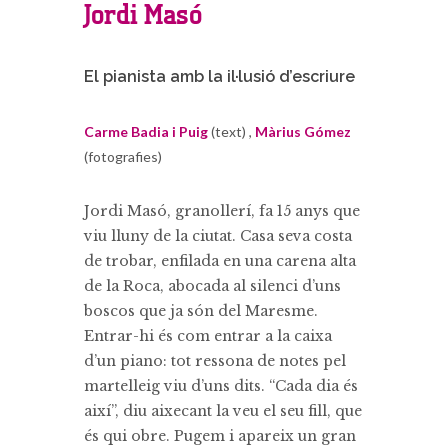
Jordi Masó
El pianista amb la il·lusió d’escriure
Carme Badia i Puig
(text) ,
Màrius Gómez
(fotografies)
Jordi Masó, granollerí, fa 15 anys que
viu lluny de la ciutat. Casa seva costa
de trobar, enfilada en una carena alta
de la Roca, abocada al silenci d’uns
boscos que ja són del Maresme.
Entrar-hi és com entrar a la caixa
d’un piano: tot ressona de notes pel
martelleig viu d’uns dits. “Cada dia és
així”, diu aixecant la veu el seu fill, que
és qui obre. Pugem i apareix un gran