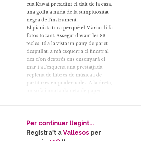
cua Kawai presidint el dalt de la casa,
una golfa a mida de la sumptuositat
negra de l’instrument.
El pianista toca perquè el Màrius li fa
fotos tocant. Assegut davant les 88
tecles, té a la vista un pany de paret
despullat, a mà esquerra el finestral
des d’on després ens ensenyarà el
mar i a l’esquena una prestatjada
replena de llibres de música i de
partitures enquadernades. A la dreta,
un sofà i una taula neta de papers
però amb altre teclat destapat. Aquí és
on Masó toca i escriu. Quasi res
decora. Els llibres de literatura són a
baix, a la sala d’estar.
Per continuar llegint...
Registra't a
Vallesos
per
Fer “agafar vida” a la música