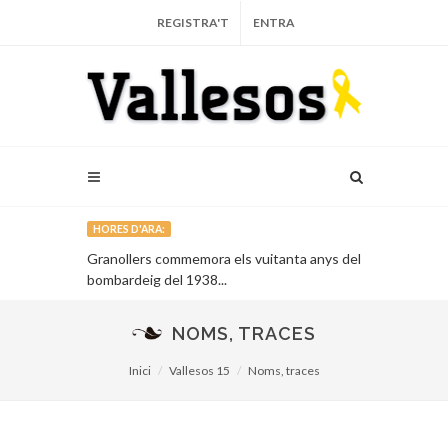
REGISTRA'T
ENTRA
HORES D'ARA:
rial del
Granollers commemora els vuitanta anys del
Llambordes 
bombardeig del 1938...
set granoller
NOMS, TRACES
Inici
Vallesos 15
Noms, traces