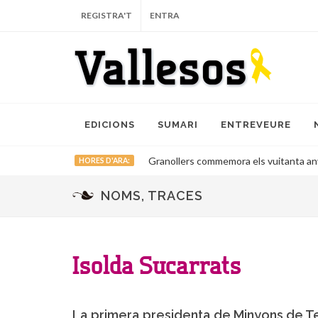
REGISTRA'T
ENTRA
EDICIONS
SUMARI
ENTREVEURE
Granollers commemora els vuitanta any
HORES D'ARA:
NOMS, TRACES
Isolda Sucarrats
La primera presidenta de Minyons de T