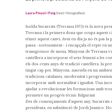
Laura Pinyol i Puig
(text i fotografies)
Isolda Sucarrats (Terrassa 1975) és la nova pr
Terrassa i la primera dona que ocupa aquest cà
témer aquest canvi. Avui en dia ja no és pas l
passa –sortosament– i encapçala el repte en un 
transgressor de mena. Minyons de Terrassa va 
castellera a incorporar el sexe femení a les co
els dos-cents anys de tradició castellera, la pr
tingut cap pes. Minyons, nascuda en un ambient
tradicions catalanes, modernitat i progressisme
incorporar amb normalitat i igualtat. Una inc
ajudar a revolucionar les formacions amb tronc
permetre un progrés tècnic fulgurant
Des de començaments d’aquest any, Sucarrats 
presidenta, en substitució de Jordi Juanico. 