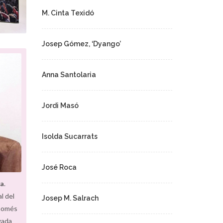
M. Cinta Texidó
Josep Gómez, ‘Dyango’
Anna Santolaria
Jordi Masó
Isolda Sucarrats
José Roca
va
.
l del
Josep M. Salrach
 només
gada