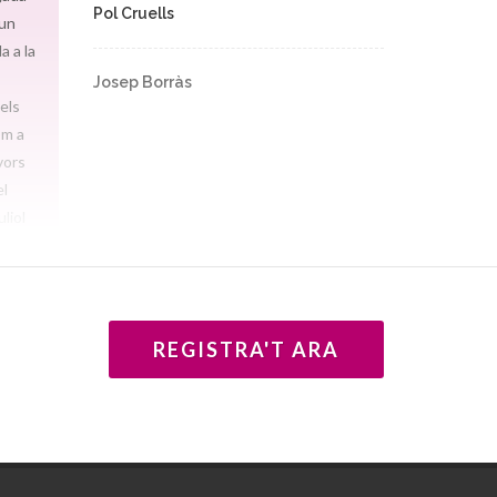
Pol Cruells
 un
a a la
Josep Borràs
els
om a
vors
el
uliol
a que
 era a
s més
REGISTRA'T ARA
 el