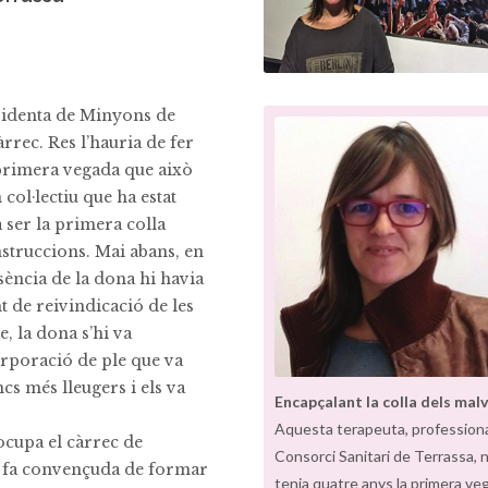
esidenta de Minyons de
rrec. Res l’hauria de fer
a primera vegada que això
col·lectiu que ha estat
ser la primera colla
nstruccions. Mai abans, en
esència de la dona hi havia
 de reivindicació de les
, la dona s’hi va
orporació de ple que va
s més lleugers i els va
Encapçalant la colla dels mal
Aquesta terapeuta, professiona
ocupa el càrrec de
Consorci Sanitari de Terrassa,
Ho fa convençuda de formar
tenia quatre anys la primera ve