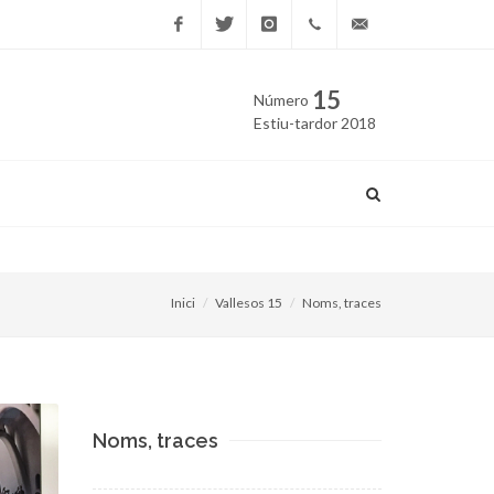
Facebook
Twitter
Instagram
669
edicio@vallesos.cat
15
Número
40 40
Estiu-tardor 2018
43
Llambordes commemoratives
Inici
Vallesos 15
Noms, traces
Noms, traces