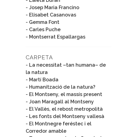
-
Laieta Duran
-
Josep Maria Francino
-
Elisabet Casanovas
-
Gemma Font
-
Carles Puche
-
Montserrat Espallargas
CARPETA
-
La necessitat –tan humana– de
la natura
-
Martí Boada
-
Humanització de la natura?
-
El Montseny, el massís present
-
Joan Maragall al Montseny
-
El Vallès, el rebost metropolità
-
Les fonts del Montseny vallesà
-
El Montnegre feréstec i el
Corredor amable