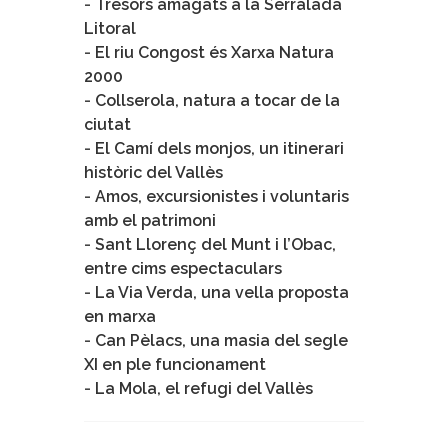
-
Tresors amagats a la Serralada
Litoral
-
El riu Congost és Xarxa Natura
2000
-
Collserola, natura a tocar de la
ciutat
-
El Camí dels monjos, un itinerari
històric del Vallès
-
Amos, excursionistes i voluntaris
amb el patrimoni
-
Sant Llorenç del Munt i l’Obac,
entre cims espectaculars
-
La Via Verda, una vella proposta
en marxa
-
Can Pèlacs, una masia del segle
XI en ple funcionament
-
La Mola, el refugi del Vallès