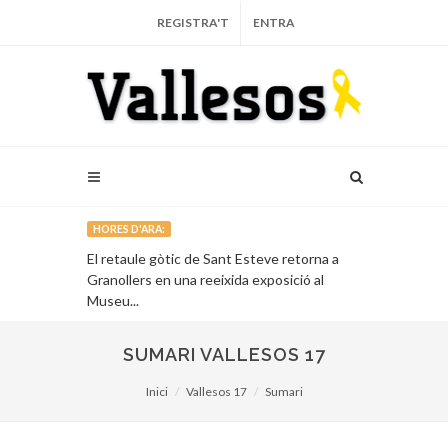
REGISTRA'T
ENTRA
HORES D'ARA:
l’Associació
El retaule gòtic de Sant Esteve retorna a
Un llibre recu
Granollers en una reeixida exposició al
alcalde repub
Museu...
Francesc Mon
SUMARI VALLESOS 17
Inici
Vallesos 17
Sumari