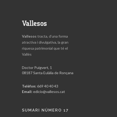
Vallesos
Vallesos
tracta, d’una forma
atractiva i divulgativa, la gran
riquesa patrimonial que té el
Vallès
Doctor Puigvert, 1
08187 Santa Eulàlia de Ronçana
Telèfon:
669 40 40 43
Email:
edicio@vallesos.cat
SUMARI NÚMERO 17