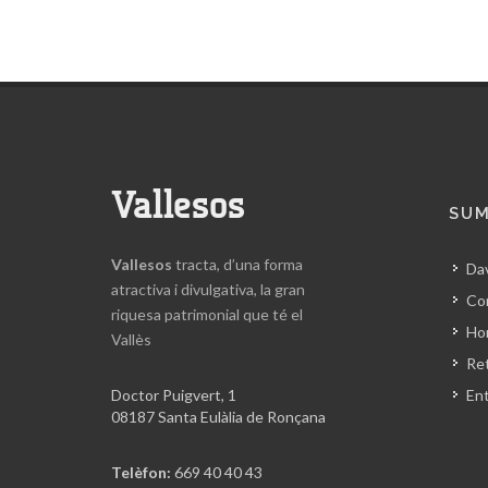
Vallesos
SUM
Vallesos
tracta, d’una forma
Da
atractiva i divulgativa, la gran
Co
riquesa patrimonial que té el
Hor
Vallès
Ret
Doctor Puigvert, 1
En
08187 Santa Eulàlia de Ronçana
Telèfon:
669 40 40 43