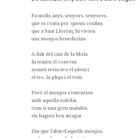
Fa molts anys, senyors, senyores,
que es conta per ‘quests confins
que a Sant Llorenç hi vivien
uns monjos benedictins.
A dalt del cim de la Mola
hi tenien el convent:
només trencava el silenci
el tro, la pluja i el vent.
Però el monjos s’entristien
amb aquella soledat,
com si una greu malaltia
els hagués ben atrapat.
Diu que l’abat d’aquells monjos,