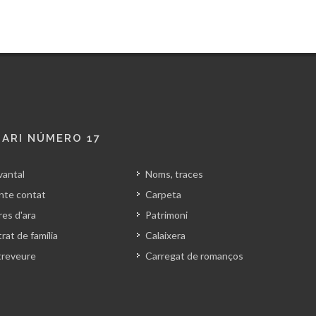
ARI NÚMERO 17
vantal
Noms, traces
nte contat
Carpeta
es d'ara
Patrimoni
rat de família
Calaixera
treveure
Carregat de romanços