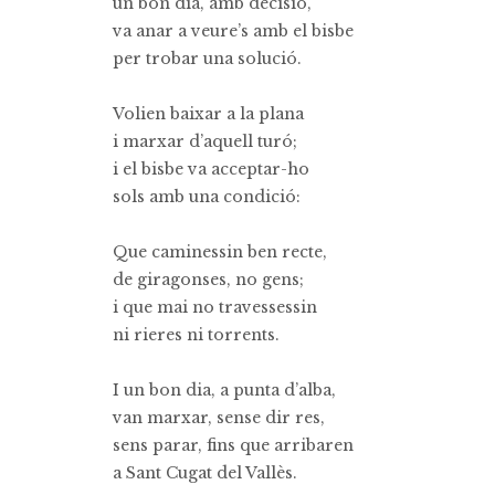
un bon dia, amb decisió,
va anar a veure’s amb el bisbe
per trobar una solució.
Volien baixar a la plana
i marxar d’aquell turó;
i el bisbe va acceptar-ho
sols amb una condició:
Que caminessin ben recte,
de giragonses, no gens;
i que mai no travessessin
ni rieres ni torrents.
I un bon dia, a punta d’alba,
van marxar, sense dir res,
sens parar, fins que arribaren
a Sant Cugat del Vallès.