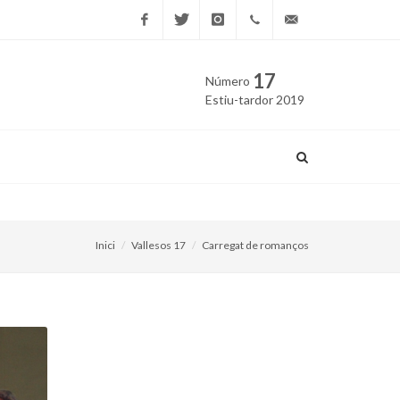
Facebook
Twitter
Instagram
669
edicio@vallesos.cat
17
Número
40 40
Estiu-tardor 2019
43
Un llibre recull les cartes
Inici
Vallesos 17
Carregat de romanços