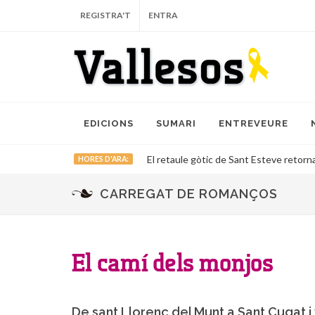
REGISTRA'T
ENTRA
EDICIONS
SUMARI
ENTREVEURE
El retaule gòtic de Sant Esteve retorna
HORES D'ARA:
CARREGAT DE ROMANÇOS
El camí dels monjos
De sant Llorenç del Munt a Sant Cugat i