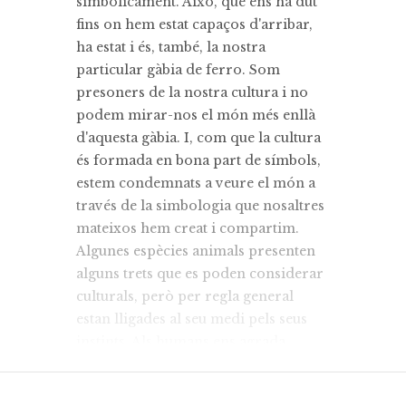
simbòlicament. Això, que ens ha dut
fins on hem estat capaços d'arribar,
ha estat i és, també, la nostra
particular gàbia de ferro. Som
presoners de la nostra cultura i no
podem mirar-nos el món més enllà
d'aquesta gàbia. I, com que la cultura
és formada en bona part de símbols,
estem condemnats a veure el món a
través de la simbologia que nosaltres
mateixos hem creat i compartim.
Algunes espècies animals presenten
alguns trets que es poden considerar
culturals, però per regla general
estan lligades al seu medi pels seus
instints. Als humans ens agrada
pensar que només nosaltres podem
ser lliures i que la natura és el regne