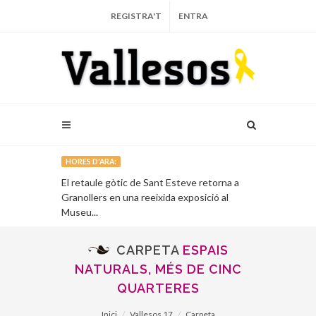
REGISTRA'T
ENTRA
HORES D'ARA:
l’Associació
El retaule gòtic de Sant Esteve retorna a
Un llibre recu
Granollers en una reeixida exposició al
alcalde repub
Museu...
Francesc Mon
CARPETA
ESPAIS
NATURALS, MÉS DE CINC
QUARTERES
Inici
Vallesos 17
Carpeta