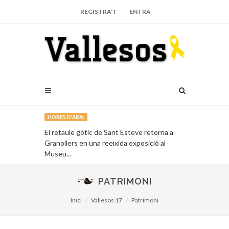
REGISTRA'T
ENTRA
HORES D'ARA:
l’Associació
El retaule gòtic de Sant Esteve retorna a
Un llibre recu
Granollers en una reeixida exposició al
alcalde repub
Museu...
Francesc Mon
PATRIMONI
Inici
Vallesos 17
Patrimoni