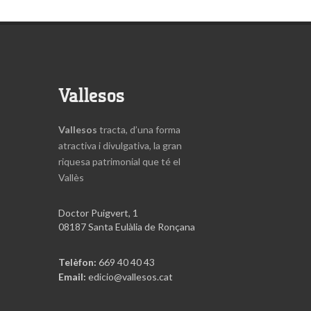
Vallesos
Vallesos
tracta, d’una forma
atractiva i divulgativa, la gran
riquesa patrimonial que té el
Vallès
Doctor Puigvert, 1
08187 Santa Eulàlia de Ronçana
Telèfon:
669 40 40 43
Email:
edicio@vallesos.cat