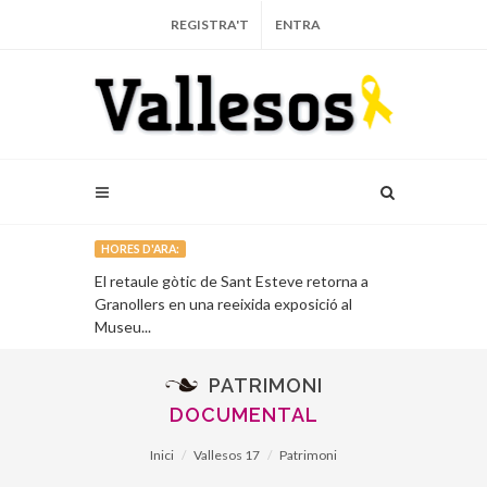
REGISTRA'T
ENTRA
HORES D'ARA:
l’Associació
El retaule gòtic de Sant Esteve retorna a
Un llibre recu
Granollers en una reeixida exposició al
alcalde repub
Museu...
Francesc Mon
PATRIMONI
DOCUMENTAL
Inici
Vallesos 17
Patrimoni