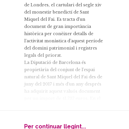
de Londres, el cartulari del segle xiv
del monestir benedictí de Sant
Miquel del Fai. Es tracta d’un
document de gran importància
històrica per conèixer detalls de
l’activitat monàstica d’aquest període
del domini patrimonial i registres
legals del priorat.
La Diputació de Barcelona és
propietària del conjunt de l’espai
natural de Sant Miquel del Fai des de
juny del 2017 i més d’un any després
ha adquirit aquest valuós document
per un import de 41.737 euros. En el
moment de l’adquisició, el president,
Marc Castells, va expressar la
satisfacció per haver pogut comprar
Per continuar llegint...
el document: “Tant bon punt vàrem