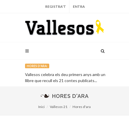
REGISTRA'T
ENTRA
HORES D'ARA:
arça...
Vallesos celebra els deu primers anys amb un
L’Auditori de 
llibre que recull els 21 contes publicats...
vinent...
HORES D'ARA
Inici
Vallesos 21
Hores d'ara