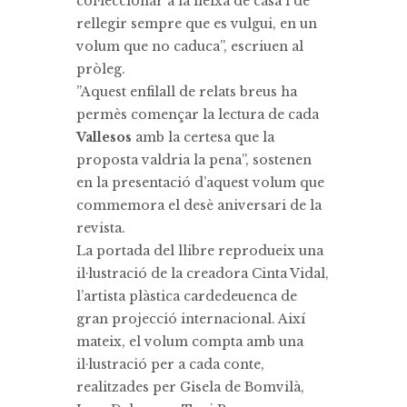
col·leccionar a la lleixa de casa i de
rellegir sempre que es vulgui, en un
volum que no caduca”, escriuen al
pròleg.
”Aquest enfilall de relats breus ha
permès començar la lectura de cada
Vallesos
amb la certesa que la
proposta valdria la pena”, sostenen
en la presentació d’aquest volum que
commemora el desè aniversari de la
revista.
La portada del llibre reprodueix una
il·lustració de la creadora Cinta Vidal,
l’artista plàstica cardedeuenca de
gran projecció internacional. Així
mateix, el volum compta amb una
il·lustració per a cada conte,
realitzades per Gisela de Bomvilà,