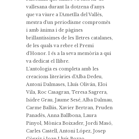
vallesana durant la dotzena d’anys
que va viure a l’Ametlla del Vallès,
mestra d’un periodisme compromès
i amb ànima i de pàgines
brillantíssimes de les lletres catalanes,
de les quals va rebre el Premi
d’Honor. I és a la seva memòria a qui
va dedicat el llibre.
L’antologia es completa amb les
creacions literàries d’Alba Dedeu,
Antoni Dalmases, Lluís Oliván, Eloi
Vila, Roc Casagran, Teresa Sagrera,
Isidre Grau, Jaume Sesé, Alba Dalmau,
Carme Ballús, Xavier Bertran, Pruden
Panadès, Anna Ballbona, Laura
Pinyol, Mònica Boixader, Jordi Masó,
Carles Castell, Antoni López, Josep
Gòrriz i Joan Lluís Bozzo.