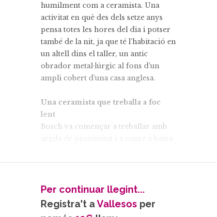
humilment com a ceramista. Una
activitat en què des dels setze anys
pensa totes les hores del dia i potser
també de la nit, ja que té l’habitació en
un altell dins el taller, un antic
obrador metal·lúrgic al fons d’un
ampli cobert d’una casa anglesa.
Una ceramista que treballa a foc
lent
Bosch va començar a treballar amb
argila de proximitat i a coure a baixa
temperatura. “Ho feia per una qüestió
econòmica i de principis en un
moment en què ni la proximitat i ni
la sostenibilitat no estaven gaire de
Per continuar llegint...
moda, però he continuat així perquè
Registra't a
Vallesos
per
m’hi sento còmoda”, afirma. Es va