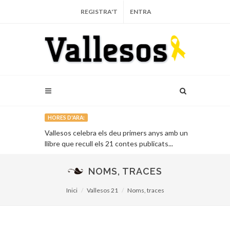
REGISTRA'T
ENTRA
HORES D'ARA:
arça...
Vallesos celebra els deu primers anys amb un
L’Auditori de 
llibre que recull els 21 contes publicats...
vinent...
NOMS, TRACES
Inici
Vallesos 21
Noms, traces