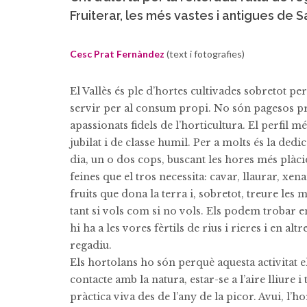
Fruiterar, les més vastes i antigues de 
Cesc Prat Fernàndez
(text i fotografies)
El Vallès és ple d’hortes cultivades sobretot pe
servir per al consum propi. No són pagesos pr
apassionats fidels de l’horticultura. El perfil 
jubilat i de classe humil. Per a molts és la dedi
dia, un o dos cops, buscant les hores més plàci
feines que el tros necessita: cavar, llaurar, xena
fruits que dona la terra i, sobretot, treure les
tant si vols com si no vols. Els podem trobar e
hi ha a les vores fèrtils de rius i rieres i en al
regadiu.
Els hortolans ho són perquè aquesta activitat 
contacte amb la natura, estar-se a l’aire lliure i 
pràctica viva des de l’any de la picor. Avui, l’h