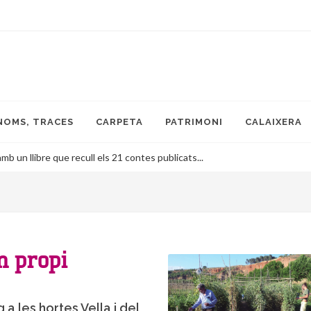
NOMS, TRACES
CARPETA
PATRIMONI
CALAIXERA
mb un llibre que recull els 21 contes publicats...
m propi
 a les hortes Vella i del