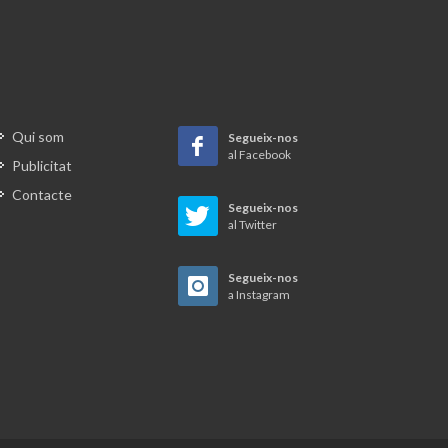
des.
Hortolans per al consum propi
l parc
s del
Pagesia resistent a la rodalia de
i la
Terrassa
la Font
Qui som
Segueix-nos
 Deu,
al Facebook
Publicitat
iga, el
Contacte
 Font
Segueix-nos
al Twitter
Segueix-nos
a al
a Instagram
’aigua
briques
r
en uns