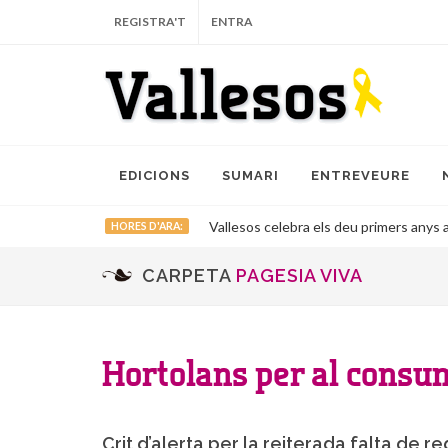
REGISTRA'T
ENTRA
EDICIONS
SUMARI
ENTREVEURE
Vallesos celebra els deu primers anys a
HORES D'ARA:
CARPETA
PAGESIA VIVA
Hortolans per al consu
Crit d’alerta per la reiterada falta de reg