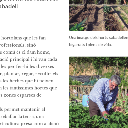
Sabadell
Una imatge dels horts sabadellen
r hortolans que les fan
bigarrats i plens de vida.
ofessionals, sinó
més comú és el d’un home,
cació principal i hi van cada
des per fer-hi les diverses
r, plantar, regar, recollir els
 males herbes que hi neixen
n les tantíssimes hortes que
tres zones esparses de
els permet mantenir el
treballar la terra, una
orticultura presa com a afició