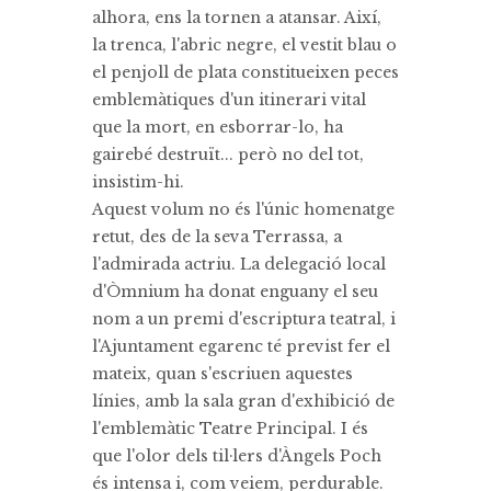
alhora, ens la tornen a atansar. Així,
la trenca, l'abric negre, el vestit blau o
el penjoll de plata constitueixen peces
emblemàtiques d'un itinerari vital
que la mort, en esborrar-lo, ha
gairebé destruït... però no del tot,
insistim-hi.
Aquest volum no és l'únic homenatge
retut, des de la seva Terrassa, a
l'admirada actriu. La delegació local
d'Òmnium ha donat enguany el seu
nom a un premi d'escriptura teatral, i
l'Ajuntament egarenc té previst fer el
mateix, quan s'escriuen aquestes
línies, amb la sala gran d'exhibició de
l'emblemàtic Teatre Principal. I és
que l'olor dels til·lers d'Àngels Poch
és intensa i, com veiem, perdurable.