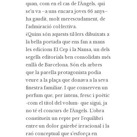
quan, com en el cas de l'Àngels, qui
se'n va –a uns encara joves 66 anys–
ha gaudit, molt merescudament, de
l'admiració col·lectiva.
¿Quins són aquests til·lers dibuixats a
la bella portada que ens fan a mans
les edicions El Cep i la Nansa, un dels
segells editorials ben consolidats més
enllà de Barcelona. Són els arbres
que la parella protagonista podia
veure a la plaça que donava a la seva
finestra familiar. I que conserven un
perfum que, per intens, fresc i poètic
-com el títol del volum- que sigui, ja
no té el concurs de l'Àngels. L'obra
constitueix un repte per l'equilibri
entre un dolor gairebé irracional i la
raó conceptual que s'esforça en