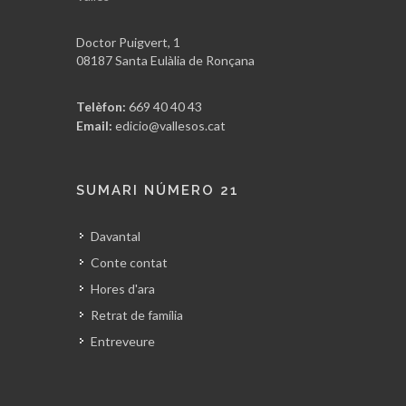
Doctor Puigvert, 1
08187 Santa Eulàlia de Ronçana
Telèfon:
669 40 40 43
Email:
edicio@vallesos.cat
SUMARI NÚMERO 21
Davantal
Conte contat
Hores d'ara
Retrat de família
Entreveure