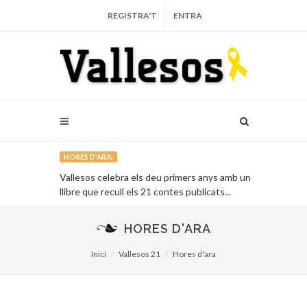
REGISTRA'T
ENTRA
HORES D'ARA:
arça...
Vallesos celebra els deu primers anys amb un
L’Auditori de 
llibre que recull els 21 contes publicats...
vinent...
HORES D'ARA
Inici
Vallesos 21
Hores d'ara