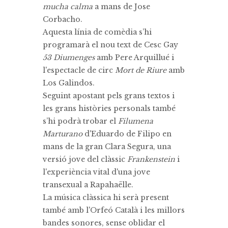
mucha calma
a mans de Jose
Corbacho.
Aquesta línia de comèdia s’hi
programarà el nou text de Cesc Gay
53 Diumenges
amb Pere Arquillué i
l'espectacle de circ
Mort de Riure
amb
Los Galindos.
Seguint apostant pels grans textos i
les grans històries personals també
s’hi podrà trobar el
Filumena
Marturano
d'Eduardo de Filipo en
mans de la gran Clara Segura, una
versió jove del clàssic
Frankenstein
i
l'experiència vital d'una jove
transexual a Rapahaëlle.
La música clàssica hi serà present
també amb l'Orfeó Català i les millors
bandes sonores, sense oblidar el