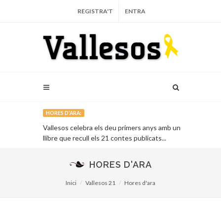
REGISTRA'T
ENTRA
HORES D'ARA:
arça...
Vallesos celebra els deu primers anys amb un
L’Auditori de 
llibre que recull els 21 contes publicats...
vinent...
HORES D'ARA
Inici
Vallesos 21
Hores d'ara