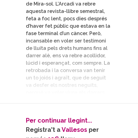
de Mira-sol. L’Arcadi va rebre
aquesta revista-llibre semestral,
feta a foc lent, pocs dies després
d’haver fet públic que estava en la
fase terminal d’un càncer. Però,
incansable en voler ser testimoni
de lluita pels drets humans fins al
darrer alè, ens va rebre acollidor,
lúcid i esperançat, com sempre. La
retrobada i la conversa van tenir
un to joiós i agraït, que de seguit
va desfer els nostres neguits,
perquè va voler viure els darrers
dies rebent amistats –i també
mitjans– acceptant amb
naturalitat la finitud de la vida.
Per continuar llegint...
Poques persones aconsegueixen
Registra't a
Vallesos
per
ser identificades pel gran públic
d’una societat només amb el seu