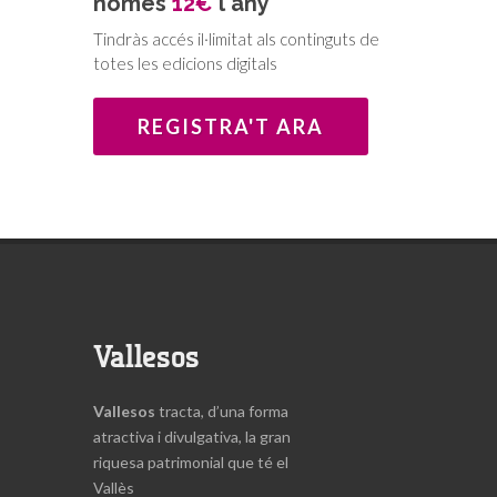
només
12€
l'any
nom de pila, com passava amb
Tindràs accés il·limitat als continguts de
l’Arcadi. Amb el nom n’hi havia prou
totes les edicions digitals
per presentar-lo, fruit del gran
impacte de la seva defensa de
REGISTRA'T ARA
causes humanitàries i que un altre
món és possible. Una activisme
social imparable durant 55 anys,
des de la Caputxinada d’estudiants
de l’any 1966, que va continuar
amb les mobilitzacions
antifranquistes des de la
noviolència de Pax Cristi,
l’Assemblea de Catalunya i la
Vallesos
Marxa de la Llibertat, dels anys
setanta; el moviment
Vallesos
tracta, d’una forma
antimilitarista, anti-OTAN i per
atractiva i divulgativa, la gran
l’objecció de consciència i la
riquesa patrimonial que té el
insubmissió a la “mili”, així com en
Vallès