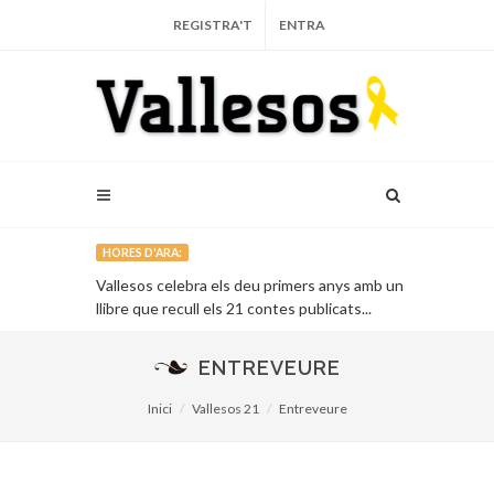
REGISTRA'T
ENTRA
HORES D'ARA:
arça...
Vallesos celebra els deu primers anys amb un
L’Auditori de 
llibre que recull els 21 contes publicats...
vinent...
ENTREVEURE
Inici
Vallesos 21
Entreveure