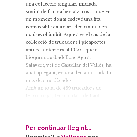
una col·lecció singular, iniciada
sovint de forma ben atzarosa i que en
un moment donat esdevé una fita
remarcable en un art decoratiu o en
qualsevol àmbit. Aquest és el cas de la
col·lecció de trucadors i picaportes
antics –anteriors al 1940– que el
bioquímic sabadellenc Agustí
Salavert, veí de Castellar del Vallès, ha
anat aplegant, en una dèria iniciada fa
més de cinc dècades.
Amb un total de 439 trucadors de
ferro forjat, ferro colat i de llautó –
tots d’abans de la Segona Guerra
Mundial–, Salavert ha confegit com
qui no vol la cosa la que molt
probablement és la col·lecció més
Per continuar llegint...
gran del món dedicada a aquestes