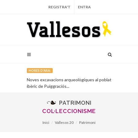
REGISTRA'T
ENTRA
HORES D'ARA:
l’obra
Noves excavacions arqueològiques al poblat
Exhumada una
.
ibèric de Puiggraciós...
Major de Sant
PATRIMONI
COL·LECCIONISME
Inici
Vallesos 20
Patrimoni