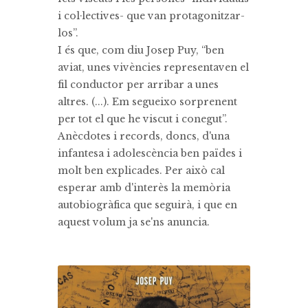
i col·lectives- que van protagonitzar-
los”.
I és que, com diu Josep Puy, “ben
aviat, unes vivències representaven el
fil conductor per arribar a unes
altres. (...). Em segueixo sorprenent
per tot el que he viscut i conegut”.
Anècdotes i records, doncs, d'una
infantesa i adolescència ben païdes i
molt ben explicades. Per això cal
esperar amb d'interès la memòria
autobiogràfica que seguirà, i que en
aquest volum ja se'ns anuncia.