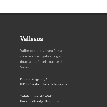
Vallesos
Vallesos
tracta, d’una forma
atractiva i divulgativa, la gran
riquesa patrimonial que té el
Vallès
Doctor Puigvert, 1
08187 Santa Eulàlia de Ronçana
Telèfon:
669 40 40 43
Email:
edicio@vallesos.cat