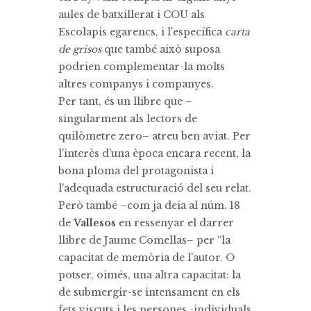
aules de batxillerat i COU als
Escolapis egarencs, i l'específica
carta
de grisos
que també això suposa
podrien complementar-la molts
altres companys i companyes.
Per tant, és un llibre que –
singularment als lectors de
quilòmetre zero– atreu ben aviat. Per
l'interès d'una època encara recent, la
bona ploma del protagonista i
l'adequada estructuració del seu relat.
Però també –com ja deia al núm. 18
de
Vallesos
en ressenyar el darrer
llibre de Jaume Comellas– per “la
capacitat de memòria de l'autor. O
potser, oimés, una altra capacitat: la
de submergir-se intensament en els
fets viscuts i les persones -individuals