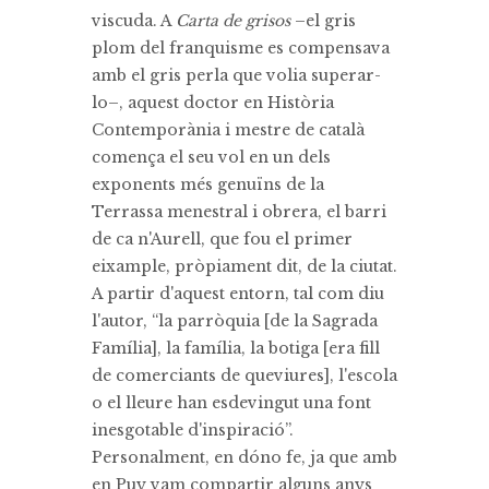
viscuda. A
Carta de grisos
–el gris
plom del franquisme es compensava
amb el gris perla que volia superar-
lo–, aquest doctor en Història
Contemporània i mestre de català
comença el seu vol en un dels
exponents més genuïns de la
Terrassa menestral i obrera, el barri
de ca n'Aurell, que fou el primer
eixample, pròpiament dit, de la ciutat.
A partir d'aquest entorn, tal com diu
l'autor, “la parròquia [de la Sagrada
Família], la família, la botiga [era fill
de comerciants de queviures], l'escola
o el lleure han esdevingut una font
inesgotable d'inspiració”.
Personalment, en dóno fe, ja que amb
en Puy vam compartir alguns anys