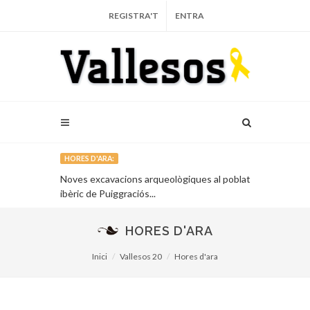
REGISTRA'T
ENTRA
HORES D'ARA:
l’obra
Noves excavacions arqueològiques al poblat
Exhumada una
.
ibèric de Puiggraciós...
Major de Sant
HORES D'ARA
Inici
Vallesos 20
Hores d'ara