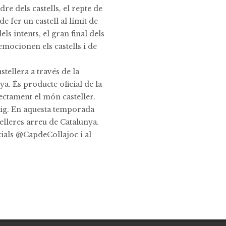
dre dels castells, el repte de
 de fer un castell al límit de
dels intents, el gran final dels
 emocionen els castells i de
stellera a través de la
a. És producte oficial de la
ectament el món casteller.
maig. En aquesta temporada
telleres arreu de Catalunya.
ials @CapdeCollajoc i al