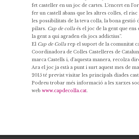
fet casteller en un joc de cartes. L'encert en l'or
fer un castell abans que les altres colles, el risc
les possibilitats de la teva colla, la bona gestió 
pilars.
Cap de colla
és el joc de la gent que ens
la gent a qui agraden els jocs addictius”.
El
Cap de Colla
rep el suport de la comunitat ca
Coordinadora de Colles Castelleres de Cataluny
marca Castells i, d’aquesta manera, recolza dir
Ara el joc ja està a punt i surt aquest mes de 
2015 té previst visitar les principals diades cas
Podreu trobar més informació a les xarxes soc
web
www.capdecolla.cat
.