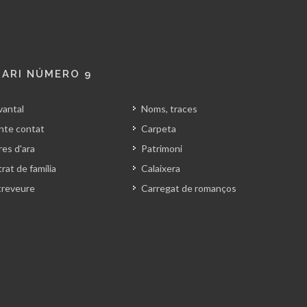
ARI NÚMERO 9
vantal
Noms, traces
nte contat
Carpeta
es d'ara
Patrimoni
rat de família
Calaixera
treveure
Carregat de romanços