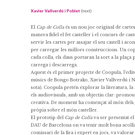
Xavier Vallverdú i Poblet
(text)
El
Cap de Colla
és un nou joc original de cartes
manera fidel el fet casteller i el concurs de cast
servir les cartes per assajar el seu castell i ac
per carregar les millors construccions. Un cop 
cada colla, els daus portaran la sort a la plaça 
carrega i descarrega.
Aquest és el primer projecte de Coopula, l’edi
músics de Bongo Botrako, Xavier Vallverdú i N
sota). Coopula pretén explorar la literatura, la 
els audiovisuals, amb un objectiu clar: promour
creativa. De moment ha començat al món dels 
pròpia sobre el món casteller.
El prototip del
Cap de Colla
va ser presentat el
DAU de Barcelona on va tenir molt bona acoll
comissari de la fira i expert en jocs, va valorar 