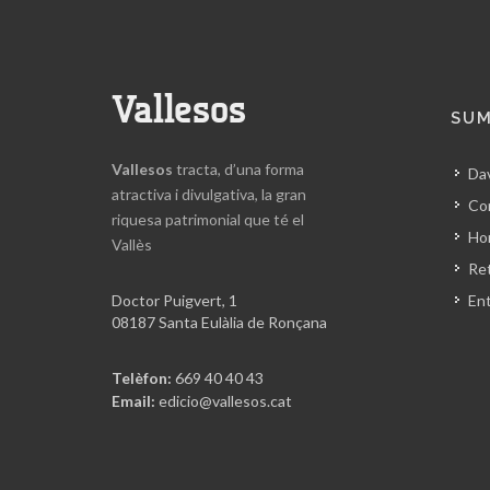
Vallesos
SUM
Vallesos
tracta, d’una forma
Da
atractiva i divulgativa, la gran
Co
riquesa patrimonial que té el
Hor
Vallès
Ret
Doctor Puigvert, 1
En
08187 Santa Eulàlia de Ronçana
Telèfon:
669 40 40 43
Email:
edicio@vallesos.cat