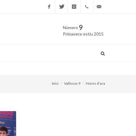
Facebook
Twitter
Instagram
669
edicio@vallesos.cat
9
Número
40 40
Primavera-estiu 2015
43
Quatre pobles passaran a l
Inici
Vallesos 9
Hores d'ara