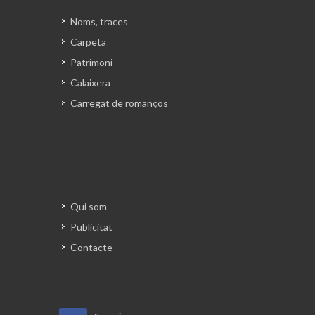
que, amb molt poca tradició
castellera, aconseguia mantenir dues
Noms, traces
colles de nivell. El Carles Bistué, que
Carpeta
ha estat diverses vegades cap de colla
Patrimoni
dels Castellers de Terrassa, recorda
Calaixera
bé aquella època: “Tenia onze anys i
Carregat de romanços
pujava al pis de quints. Recordo
assajar moltes hores, fer moltes
proves, allò era molt nou per
nosaltres. En aquell moment els
Minyons començaven a fer folres i va
ser una època molt
xula
de
Qui som
creixement en paral·lel a la ciutat.” El
Publicitat
primer castell de vuit pisos, el 4 de 8,
Contacte
el van carregar a Vilafranca del
Penedès, a la Diada de Tots Sants i la
plaça va saber premiar-los per
aquella fita, a l’hora que els va jugar