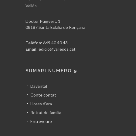
president, la colla va fer una molt
Vallès
bona progressió. Es va presentar
oficialment durant la Festa Major
Doctor Puigvert, 1
d’aquell mateix 1980, vestint ja la
08187 Santa Eulàlia de Ronçana
camisa blau turquesa.
Durant els tres primers anys, els
Telèfon:
669 40 40 43
Castellers de Terrassa van aconseguir
Email:
edicio@vallesos.cat
descarregar gairebé tota la gamma
dels castells de set pisos, creixent, al
mateix ritme que la seva colla rival.
SUMARI NÚMERO 9
Ben aviat però, els Minyons farien un
salt endavant i els Castellers
Davantal
s’estancaven.
Conte contat
Hores d'ara
El repte de ser colla de 8
Retrat de família
L’arribada dels castells de vuit pisos
Entreveure
dels Castellers de Terrassa va ser un
autèntic esdeveniment per una ciutat,