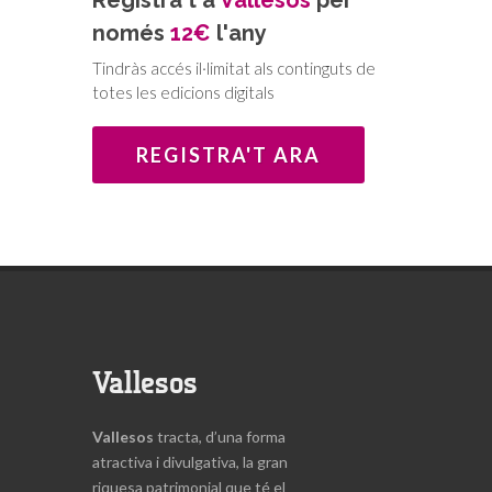
Registra't a
Vallesos
per
nivell tècnic i avançar, i uns altres que
preferien crear un bon teixit social,
només
12€
l'any
anar més a poc a poc i assentar bé la
Tindràs accés il·limitat als continguts de
base per anar creixent. És
totes les edicions digitals
precisament aquest grup més
conservador, encapçalat per l’Emili
REGISTRA'T ARA
Miró, que decideix que no els agrada
el tarannà que està agafant la colla i
decideix marxar i fundar-ne una de
nova. D’aquesta manera neixen els
Castellers de Terrassa.
A partir d’aquest moment, arrenca el
dur camí de tornar a buscar
castellers, però amb l’avantatge que
Vallesos
els que ja hi són porten un any fent
castells i comencen a tenir un bon
Vallesos
tracta, d’una forma
nivell tècnic. Amb l’experiència de
atractiva i divulgativa, la gran
l’Emili Miró, que en va ser el primer
riquesa patrimonial que té el