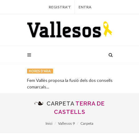
REGISTRA'T
ENTRA
HORES D'ARA:
Llinars, obra
Fem Vallès proposa la fusió dels dos consells
Quatre poble
comarcals...
del Moianès ..
CARPETA
TERRA DE
CASTELLS
Inici
Vallesos 9
Carpeta