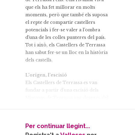
que els ha fet millorar en molts
moments, però que també els suposa
el repte de compartir castellers
potencials i fer-se valer a l’ombra
d’una de les colles punteres del país.
Tot i això, els Castellers de Terrassa
han sabut fer-se un lloc en la història
dels castells.
L’origen, l’escisió
Els Castellers de Terrassa es van
fundar a partir d’una escisió dels
Minyons de Terrassa just després del
primer any d’existència. Durant
aquest primer any dels Minyons, la
colla estava dividida entre uns que
Per continuar llegint...
volien millorar molt ràpidament a