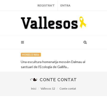
REGISTRA'T
ENTRA
HORES D'ARA:
 Vallès,
Una escultura homenatja mossèn Dalmau al
El Consorci 
mont...
santuari de l'Ecologia de Gallifa...
edita una gu
petits...
CONTE CONTAT
Inici
Vallesos 12
Conte contat