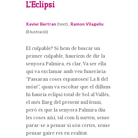
L'Eclipsi
Xavier Bertran
(text) ,
Ramon Vilageliu
(il·lustració)
El culpable? Si hem de buscar un
primer culpable, hauríem de dir la
senyora Palmira, és clar. Va ser ella
qui va exclamar amb veu funerària:
“Passaran coses espantoses! La fi del
món!”, quan va escoltar que el dilluns
hi hauria eclipsi total de Sol al Vallès,
el més llarg del present mil·lenni,
però és que la senyora Palmira diu
les coses així, tal com li surten, sense
parar-se a pensar si són certes, sense
pensar gaire res en realitat.