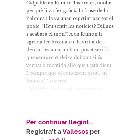
Culpable en Ramon Tisoretes, també,
perquè li va fer gràcia la frase de la
Palmira i la va anar repetint per tot el
poble: “Heu sentit les notícies? Dilluns
s'acabarà el món!”. A en Ramon li
agrada fer broma i té la virtut de
deixar-les anar amb un posat seriós
que sempre et deixa dubtant si és
veritat o mentida allò que t'està dient.
I compte que el coneixem prou, en
Ramon Tisoretes.
Culpables molt especialment els
galifardeus de la penya del Bròquil
Rebullit, que van decidir usar la fi del
món com a tema de la comparsa de
Carnaval, i es passaven el dia
Per continuar llegint...
comentant com podrien ser les
Registra't a
Vallesos
per
disfresses.