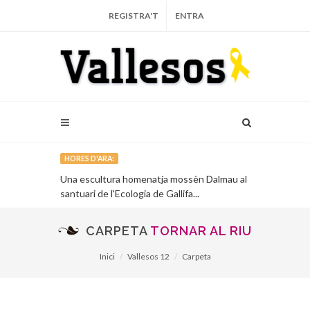
REGISTRA'T
ENTRA
HORES D'ARA:
 Vallès,
Una escultura homenatja mossèn Dalmau al
El Consorci 
mont...
santuari de l'Ecologia de Gallifa...
edita una gu
petits...
CARPETA
TORNAR AL RIU
Inici
Vallesos 12
Carpeta