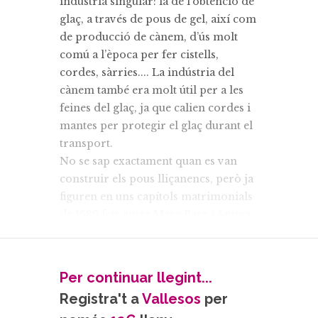
indústria singular: la de l’obtenció de
glaç, a través de pous de gel, així com
de producció de cànem, d’ús molt
comú a l’època per fer cistells,
cordes, sàrries.... La indústria del
cànem també era molt útil per a les
feines del glaç, ja que calien cordes i
mantes per protegir el glaç durant el
transport.
No se sap exactament quan es van
construir els pous lliçanencs, però ja
figuren en uns capítols matrimonials
de 1689 fets entre Marc Pare i Antiga
Gurri. La seva explotació es va
desenvolupar al segle xviii,
coincidint en una època d'expansió
Per continuar llegint...
de la indústria del glaç, que al Vallès
Registra't a
Vallesos
per
va prendre cos a les zones altes del