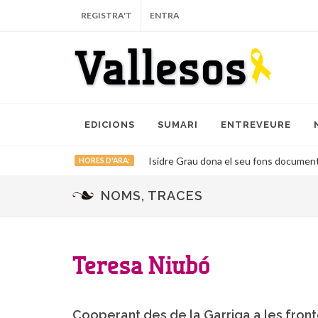
REGISTRA'T
ENTRA
EDICIONS
SUMARI
ENTREVEURE
Isidre Grau dona el seu fons documental
HORES D'ARA:
NOMS, TRACES
Teresa Niubó
Cooperant des de la Garriga a les fron