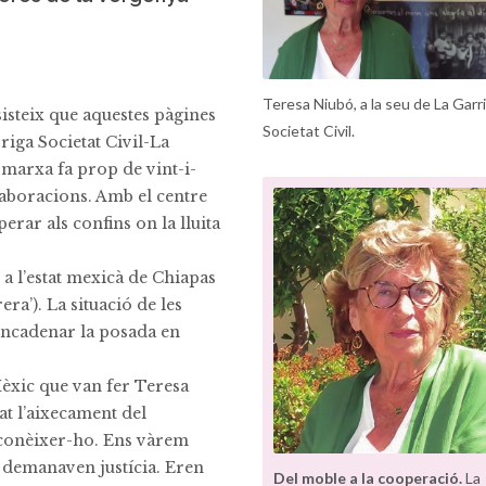
Teresa Niubó, a la seu de La Garr
sisteix que aquestes pàgines
Societat Civil.
rriga Societat Civil-La
 marxa fa prop de vint-i-
aboracions. Amb el centre
erar als confins on la lluita
a l’estat mexicà de Chiapas
ra’). La situació de les
sencadenar la posada en
Mèxic que van fer Teresa
at l’aixecament del
 conèixer-ho. Ens vàrem
 demanaven justícia. Eren
Del moble a la cooperació.
La