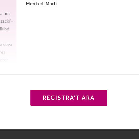
Meritxell Martí
a fins
tzació’–
Niubó
la seva
àrea
ector
 50
a és
venil i
REGISTRA'T ARA
cap
El jo no
ego no
tot el
i
t en