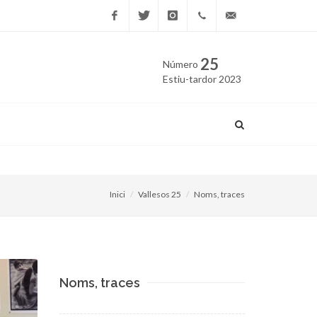
Facebook
Twitter
Instagram
669
edicio@vallesos.cat
25
Número
40 40
Estiu-tardor 2023
43
La llúdriga es reprodueix 
Inici
Vallesos 25
Noms, traces
Noms, traces