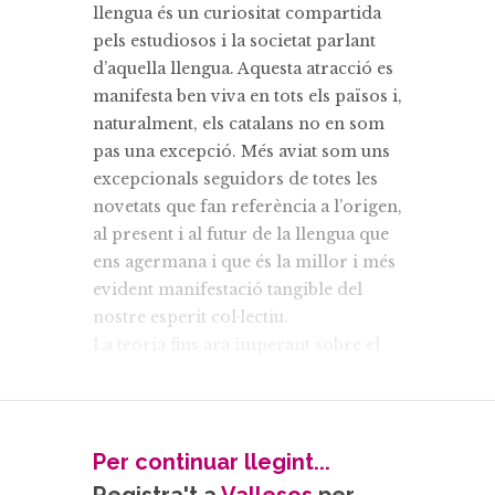
llengua és un curiositat compartida
pels estudiosos i la societat parlant
d’aquella llengua. Aquesta atracció es
manifesta ben viva en tots els països i,
naturalment, els catalans no en som
pas una excepció. Més aviat som uns
excepcionals seguidors de totes les
novetats que fan referència a l’origen,
al present i al futur de la llengua que
ens agermana i que és la millor i més
evident manifestació tangible del
nostre esperit col·lectiu.
La teoria fins ara imperant sobre el
moment de la formació del català, és
la que el situa entre el final del segle
vii i principis del viii. A nosaltres,
però, en un estudi recent, ens ha
Per continuar llegint...
semblat trobar indicis provatoris que