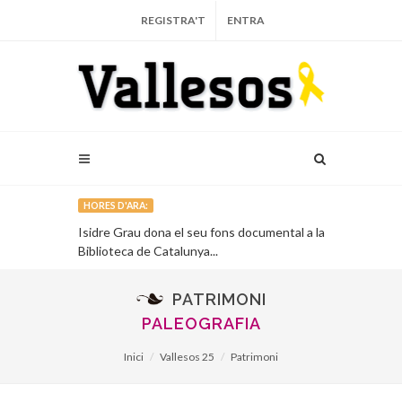
REGISTRA'T
ENTRA
HORES D'ARA:
 bombers de
Isidre Grau dona el seu fons documental a la
La llúdriga e
Miralles...
Biblioteca de Catalunya...
primera vega
PATRIMONI
PALEOGRAFIA
Inici
Vallesos 25
Patrimoni