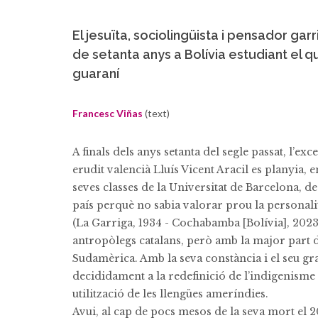
El jesuïta, sociolingüista i pensador ga
de setanta anys a Bolívia estudiant el quí
guaraní
Francesc Viñas
(text)
A finals dels anys setanta del segle passat, l’exc
erudit valencià Lluís Vicent Aracil es planyia, en
seves classes de la Universitat de Barcelona, de
país perquè no sabia valorar prou la personali
(La Garriga, 1934 - Cochabamba [Bolívia], 2023)
antropòlegs catalans, però amb la major part d
Sudamèrica. Amb la seva constància i el seu gr
decididament a la redefinició de l’indigenisme 
utilització de les llengües ameríndies.
Avui, al cap de pocs mesos de la seva mort el 