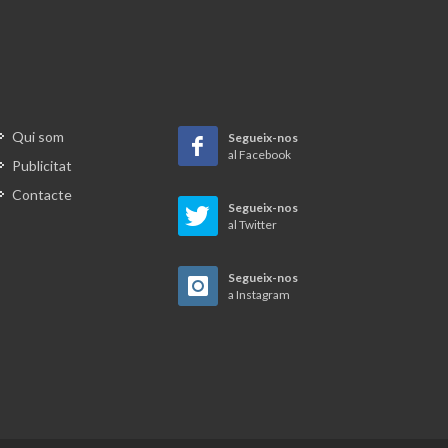
 el nom
 passar
ians,
a, on
ir el
Qui som
Segueix-nos
ntre
al Facebook
Publicitat
e La
Contacte
a retre
Segueix-nos
al Twitter
neral
el
Segueix-nos
a Instagram