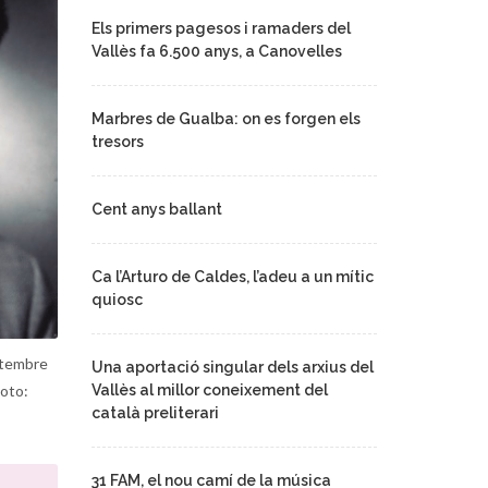
Els primers pagesos i ramaders del
Vallès fa 6.500 anys, a Canovelles
Marbres de Gualba: on es forgen els
tresors
Cent anys ballant
Ca l’Arturo de Caldes, l’adeu a un mític
quiosc
etembre
Una aportació singular dels arxius del
Vallès al millor coneixement del
Foto:
català preliterari
31 FAM, el nou camí de la música