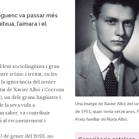
rriguenc va passar més
txua, l’aimara i el
el·lent sociolingüista i gran
tre irònic i irritat, en les
 la ignorància del nostre
tat de Xavier Albó i Corrons
, un dels grans lingüistes i
Una imatge de Xavier Albó del s
e la seva vida a
de 1951, quan tenia setze anys. 
an saber, va contribuir
Arxiu familiar de Núria Albó.
i al reconeixement i
20 de gener del 2023, no