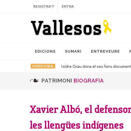
REGISTRA'T
ENTRA
EDICIONS
SUMARI
ENTREVEURE
Isidre Grau dona el seu fons documental
HORES D'ARA:
PATRIMONI
BIOGRAFIA
Xavier Albó, el defensor
les llengües indígenes