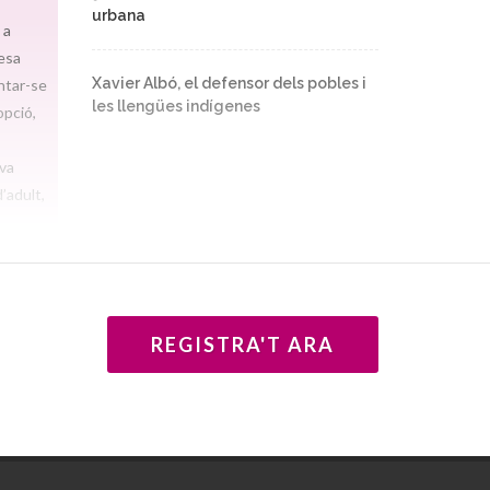
urbana
 a
esa
Xavier Albó, el defensor dels pobles i
ontar-se
les llengües indígenes
opció,
va
’adult,
èixer
e la
a en
ibertat
REGISTRA'T ARA
nyala
e les
ioso
 llibre
a