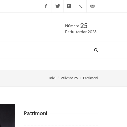
Facebook
Twitter
Instagram
669
edicio@vallesos.cat
25
Número
40 40
Estiu-tardor 2023
43
La llúdriga es reprodueix 
Inici
Vallesos 25
Patrimoni
Patrimoni